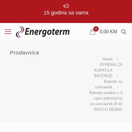
15 godina sa vama
0
0.00
KM
Prodavnica
Home
OPREMA ZA
KUPATILA
BATERIJE
Baterije za
umivaonik
Baterija usadna s 3
cijevi jednoručna
za umivaonik Ø 40
ROCCO DEDRA