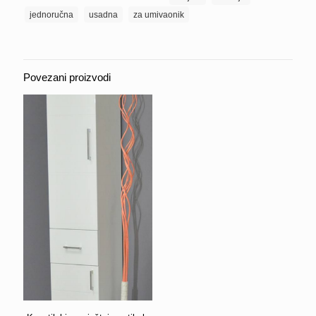
za
jednoručna
usadna
za umivaonik
umivaonik
Ø
40
ROCCO
Povezani proizvodi
DEDRA
količina