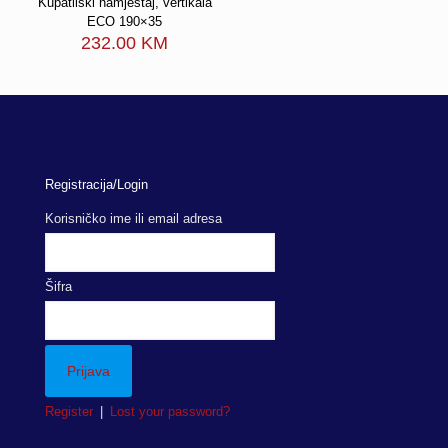
Kupatilski namještaj, vertikala
ECO 190×35
232.00
KM
Registracija/Login
Korisničko ime ili email adresa
Šifra
Register
|
Lost your password?