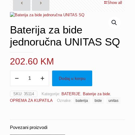
Show all
Baterija za bide
jednoručna UNITAS SQ
202.60
KM
Baterija
Dodaj u korpu
za
bide
jednoručna
SKU:
35114
Kategorije:
BATERIJE
,
Baterije za bide
,
UNITAS
OPREMA ZA KUPATILA
Oznake:
baterija
bide
unitas
SQ
količina
Povezani proizvodi