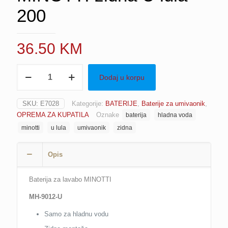
200
36.50
KM
Baterija
Dodaj u korpu
za
lavabo
MINOTTI
SKU:
E7028
Kategorije:
BATERIJE
,
Baterije za umivaonik
,
zidna
OPREMA ZA KUPATILA
Oznake
baterija
hladna voda
U
lula
minotti
u lula
umivaonik
zidna
200
količina
Opis
Baterija za lavabo MINOTTI
MH-9012-U
Samo za hladnu vodu