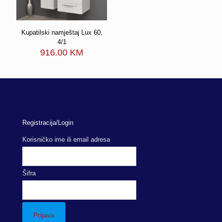
Kupatilski namještaj Lux 60,
4/1
916.00
KM
Registracija/Login
Korisničko ime ili email adresa
Šifra