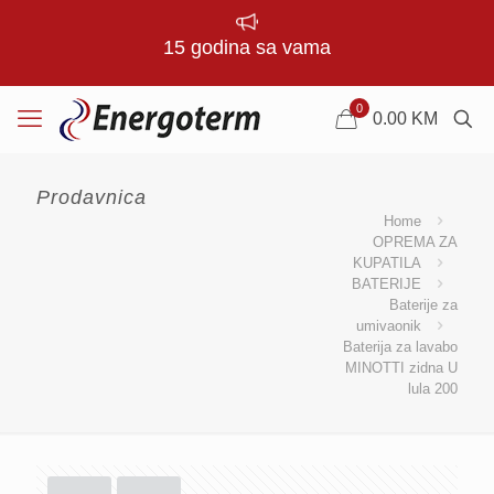
15 godina sa vama
0
0.00
KM
Prodavnica
Home
OPREMA ZA
KUPATILA
BATERIJE
Baterije za
umivaonik
Baterija za lavabo
MINOTTI zidna U
lula 200