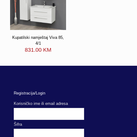
Kupatilski namještaj Viva 85,
4/1
831.00
KM
Registracija/Login
Korisničko ime ili email adresa
Šifra