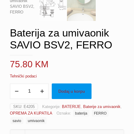
Baterija za umivaonik
SAVIO BSV2, FERRO
75.80
KM
Tehnički podaci
Baterija
Dodaj u korpu
za
umivaonik
SAVIO
SKU:
E4205
Kategorije:
BATERIJE
,
Baterije za umivaonik
,
BSV2,
OPREMA ZA KUPATILA
Oznake:
baterija
FERRO
FERRO
količina
savio
umivaonik