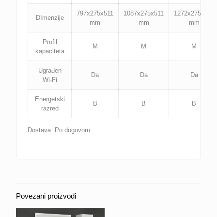
797x275x511
1087x275x511
1272x275x511
DImenzije
mm
mm
mm
Profil
M
M
M
kapaciteta
Ugrađen
Da
Da
Da
Wi-Fi
Energetski
B
B
B
razred
Dostava: Po dogovoru
Povezani proizvodi