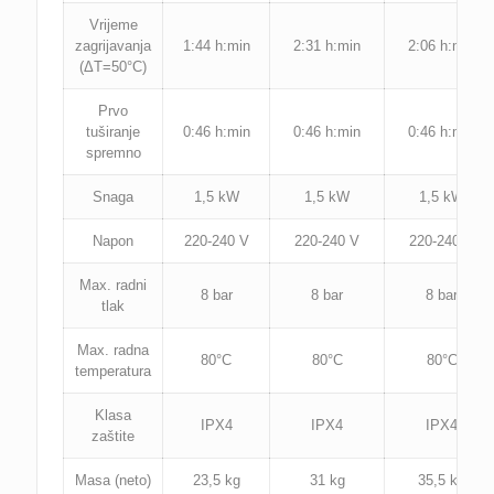
Vrijeme
zagrijavanja
1:44 h:min
2:31 h:min
2:06 h:min
(ΔT=50°C)
Prvo
tuširanje
0:46 h:min
0:46 h:min
0:46 h:min
spremno
Snaga
1,5 kW
1,5 kW
1,5 kW
Napon
220-240 V
220-240 V
220-240 V
Max. radni
8 bar
8 bar
8 bar
tlak
Max. radna
80°C
80°C
80°C
temperatura
Klasa
IPX4
IPX4
IPX4
zaštite
Masa (neto)
23,5 kg
31 kg
35,5 kg