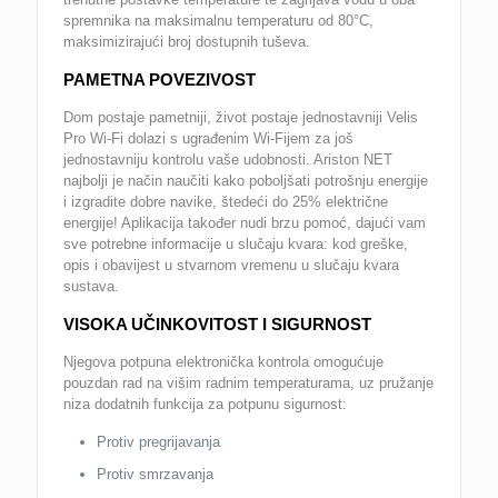
spremnika na maksimalnu temperaturu od 80°C,
maksimizirajući broj dostupnih tuševa.
PAMETNA POVEZIVOST
Dom postaje pametniji, život postaje jednostavniji Velis
Pro Wi-Fi dolazi s ugrađenim Wi-Fijem za još
jednostavniju kontrolu vaše udobnosti. Ariston NET
najbolji je način naučiti kako poboljšati potrošnju energije
i izgradite dobre navike, štedeći do 25% električne
energije! Aplikacija također nudi brzu pomoć, dajući vam
sve potrebne informacije u slučaju kvara: kod greške,
opis i obavijest u stvarnom vremenu u slučaju kvara
sustava.
VISOKA UČINKOVITOST I SIGURNOST
Njegova potpuna elektronička kontrola omogućuje
pouzdan rad na višim radnim temperaturama, uz pružanje
niza dodatnih funkcija za potpunu sigurnost:
Protiv pregrijavanja
Protiv smrzavanja