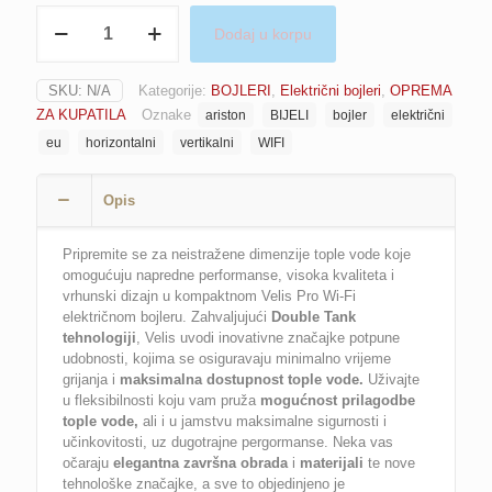
Bojler
Dodaj u korpu
električni
(vertikalni/horizontalni)
ARISTON
SKU:
N/A
Kategorije:
BOJLERI
,
Električni bojleri
,
OPREMA
VELIS
ZA KUPATILA
Oznake
ariston
BIJELI
bojler
električni
PRO
WIFI
eu
horizontalni
vertikalni
WIFI
EU
bijeli
Opis
količina
Pripremite se za neistražene dimenzije tople vode koje
omogućuju napredne performanse, visoka kvaliteta i
vrhunski dizajn u kompaktnom Velis Pro Wi-Fi
električnom bojleru. Zahvaljujući
Double Tank
tehnologiji
, Velis uvodi inovativne značajke potpune
udobnosti, kojima se osiguravaju minimalno vrijeme
grijanja i
maksimalna dostupnost tople vode.
Uživajte
u fleksibilnosti koju vam pruža
mogućnost prilagodbe
tople vode,
ali i u jamstvu maksimalne sigurnosti i
učinkovitosti, uz dugotrajne pergormanse. Neka vas
očaraju
elegantna završna obrada
i
materijali
te nove
tehnološke značajke, a sve to objedinjeno je