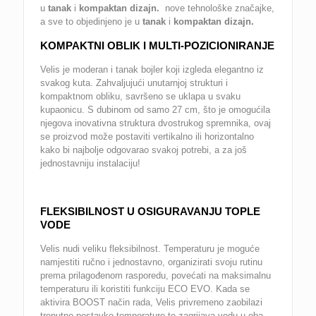
u
tanak
i
kompaktan dizajn.
nove tehnološke značajke,
a sve to objedinjeno je u
tanak
i
kompaktan dizajn.
KOMPAKTNI OBLIK I MULTI-POZICIONIRANJE
Velis je moderan i tanak bojler koji izgleda elegantno iz
svakog kuta. Zahvaljujući unutarnjoj strukturi i
kompaktnom obliku, savršeno se uklapa u svaku
kupaonicu. S dubinom od samo 27 cm, što je omogućila
njegova inovativna struktura dvostrukog spremnika, ovaj
se proizvod može postaviti vertikalno ili horizontalno
kako bi najbolje odgovarao svakoj potrebi, a za još
jednostavniju instalaciju!
FLEKSIBILNOST U OSIGURAVANJU TOPLE
VODE
Velis nudi veliku fleksibilnost. Temperaturu je moguće
namjestiti ručno i jednostavno, organizirati svoju rutinu
prema prilagođenom rasporedu, povećati na maksimalnu
temperaturu ili koristiti funkciju ECO EVO. Kada se
aktivira BOOST način rada, Velis privremeno zaobilazi
trenutne postavke temperature te zagrijava vodu u oba