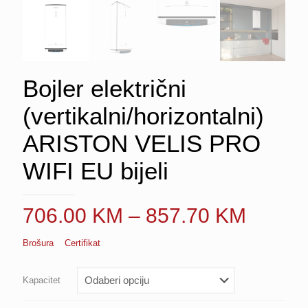
Bojler električni
(vertikalni/horizontalni)
ARISTON VELIS PRO
WIFI EU bijeli
Price
706.00
KM
–
857.70
KM
range:
Brošura
Certifikat
706.0
throug
Kapacitet
857.7