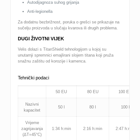
Autodijagnoza suhog grijanja
Anti-legionella
Za dodatnu bezbrižnost, poruka o grešci se prikazuje na
sučelju proizvoda u slučaju kvarova ili drugih problema.
DUGI ŽIVOTNI VIJEK
Velis dolazi s TitanShield tehnologijom u kojoj su
unutarnji spremnici emajlirani slojem titana koji pruža
snažnu zaštitu od korozije i kamenca.
Tehnički podaci
50 EU
80 EU
100 EU
Nazivni
50 l
80 l
100 l
kapacitet
Vrijeme
zagrijavanja
1:34 h:min
2:16 h:min
2:47 h:min
(ΔT=45°C)