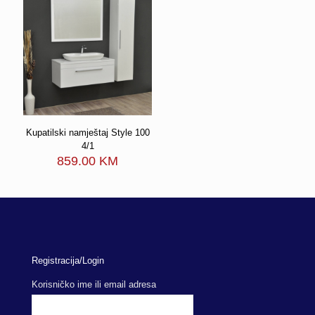
Kupatilski namještaj Style 100
4/1
859.00
KM
Registracija/Login
Korisničko ime ili email adresa