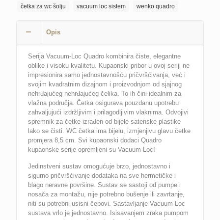
četka za wc šolju
vacuum loc sistem
wenko quadro
sistem
WENKO
Quadro
Opis
količina
Serija Vacuum-Loc Quadro kombinira čiste, elegantne
oblike i visoku kvalitetu. Kupaonski pribor u ovoj seriji ne
impresionira samo jednostavnošću pričvršćivanja, već i
svojim kvadratnim dizajnom i proizvodnjom od sjajnog
nehrđajućeg nehrđajućeg čelika. To ih čini idealnim za
vlažna područja. Četka osigurava pouzdanu upotrebu
zahvaljujući izdržljivim i prilagodljivim vlaknima. Odvojivi
spremnik za četke izrađen od bijele satenske plastike
lako se čisti. WC četka ima bijelu, izmjenjivu glavu četke
promjera 8,5 cm. Svi kupaonski dodaci Quadro
kupaonske serije opremljeni su Vacuum-Loc!
Jedinstveni sustav omogućuje brzo, jednostavno i
sigurno pričvršćivanje dodataka na sve hermetičke i
blago neravne površine. Sustav se sastoji od pumpe i
nosača za montažu, nije potrebno bušenje ili zavrtanje,
niti su potrebni usisni čepovi. Sastavljanje Vacuum-Loc
sustava vrlo je jednostavno. Isisavanjem zraka pumpom