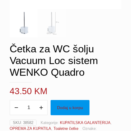
Četka za WC šolju
Vacuum Loc sistem
WENKO Quadro
43.50
KM
Četka
Dodaj u korpu
za
WC
šolju
SKU:
38582
Kategorije:
KUPATILSKA GALANTERIJA
,
Vacuum
OPREMA ZA KUPATILA
,
Toaletne četke
Oznake:
Loc