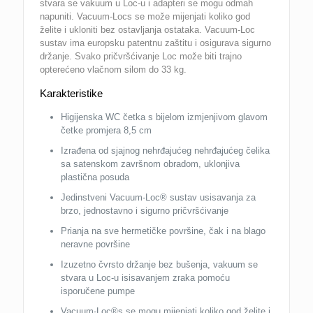
stvara se vakuum u Loc-u i adapteri se mogu odmah
napuniti. Vacuum-Locs se može mijenjati koliko god
želite i ukloniti bez ostavljanja ostataka. Vacuum-Loc
sustav ima europsku patentnu zaštitu i osigurava sigurno
držanje. Svako pričvršćivanje Loc može biti trajno
opterećeno vlačnom silom do 33 kg.
Karakteristike
Higijenska WC četka s bijelom izmjenjivom glavom
četke promjera 8,5 cm
Izrađena od sjajnog nehrđajućeg nehrđajućeg čelika
sa satenskom završnom obradom, uklonjiva
plastična posuda
Jedinstveni Vacuum-Loc® sustav usisavanja za
brzo, jednostavno i sigurno pričvršćivanje
Prianja na sve hermetičke površine, čak i na blago
neravne površine
Izuzetno čvrsto držanje bez bušenja, vakuum se
stvara u Loc-u isisavanjem zraka pomoću
isporučene pumpe
Vacuum-Loc®s se mogu mijenjati koliko god želite i