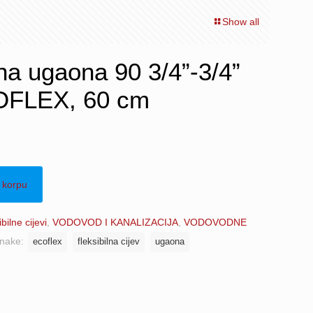
Show all
lna ugaona 90 3/4”-3/4”
OFLEX, 60 cm
 korpu
bilne cijevi
,
VODOVOD I KANALIZACIJA
,
VODOVODNE
nake:
ecoflex
fleksibilna cijev
ugaona