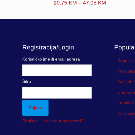
Price
20.75
KM
–
47.05
KM
range:
20.75 KM
through
47.05 KM
Registracija/Login
Popula
Korisničko ime ili email adresa
Kupatilsk
Keramika
Šifra
Tuš kabi
Unutrašn
Laminati
Keramička
Register
|
Lost your password?