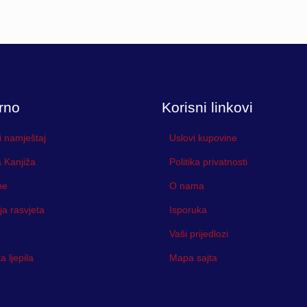
rno
Korisni linkovi
i namještaj
Uslovi kupovine
 Kanjiža
Politika privatnosti
ne
O nama
ja rasvjeta
Isporuka
Vaši prijedlozi
 ljepila
Mapa sajta