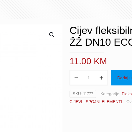
Cijev fleksibi
ŽŽ DN10 EC
11.00
KM
Cijev
Dodaj u
fleksibilna
ugaona
Kategorije:
Fleksi
SKU:
11777
90
CIJEVI I SPOJNI ELEMENTI
Oz
3/4"-3/4"
ŽŽ
DN10
ECOFLEX,