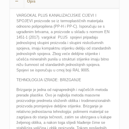
Opis
VARGOKAL PLUS KANALIZACIJSKE CIJEVI I
SPOJEVI proizvode se iz termoplastičnih materijala
odnosno polipropilena (PP-H i PP-C). Isporučuju se s
ugrađenim brtvama, a proizvode u skladu s normom EN
1451-1 (2017). vargokal PLUS spojevi pripadaju
jednoslojnoj skupini proizvoda i skupini niskošumnih
spojeva, imaju kompaktnu stijenku deblju od standardnih
jednoslojnih spojeva. Zbog veće debljine stijenke i
učešća mineralnih punila u strukturi stijenke imaju bitno
nižu šumnost od standardnih jednoslojnih spojeva.
Spojevi se isporučuju u crnoj boji RAL 9005.
TEHNOLOGIJA IZRADE: BRIZGANJE
Brizganje je jedna od najnaprednijih i najčešćih metoda
prerade plastike. Ovo je najbolja metoda masovne
proizvodnje predmeta složenih oblika i trodimenzionalnih
proizvoda promjenjive debljine stijenke. Brizganje je
relativno jednostavna tehnologija: polimerni materijal se
zagrijava do stanja tečnosti, zatim se ubrizgava u kalupe
željenog oblika, a nakon toga slijedi hlađenje čime se
stabilizira veličina i oblik proizvoda. Tokom posljednjih