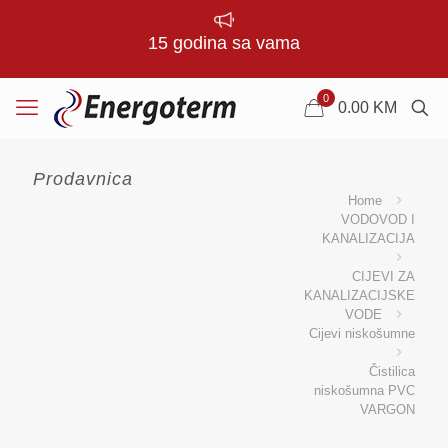
15 godina sa vama
0
0.00
KM
Prodavnica
Home
VODOVOD I
KANALIZACIJA
CIJEVI ZA
KANALIZACIJSKE
VODE
Cijevi niskošumne
Čistilica
niskošumna PVC
VARGON