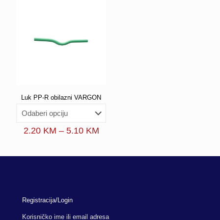
Luk PP-R obilazni VARGON
Price
2.20
KM
–
5.10
KM
range:
2.20 KM
through
5.10 KM
Registracija/Login
Korisničko ime ili email adresa