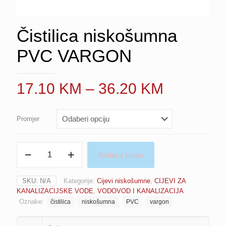
Čistilica niskošumna
PVC VARGON
Price
17.10
KM
–
36.20
KM
range:
17.10 K
Promjer
through
36.20 K
Čistilica
Dodaj u korpu
niskošumna
PVC
VARGON
SKU:
N/A
Kategorije:
Cijevi niskošumne
,
CIJEVI ZA
količina
KANALIZACIJSKE VODE
,
VODOVOD I KANALIZACIJA
Oznake:
čistilica
niskošumna
PVC
vargon