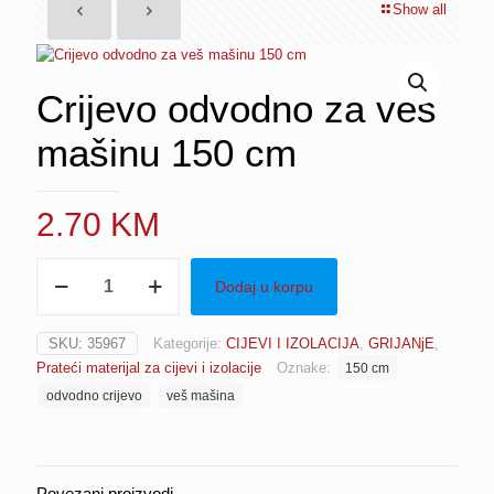
Show all
Crijevo odvodno za veš
mašinu 150 cm
2.70
KM
Crijevo
Dodaj u korpu
odvodno
za
veš
SKU:
35967
Kategorije:
CIJEVI I IZOLACIJA
,
GRIJANjE
,
mašinu
Prateći materijal za cijevi i izolacije
Oznake:
150 cm
150
cm
odvodno crijevo
veš mašina
količina
Povezani proizvodi