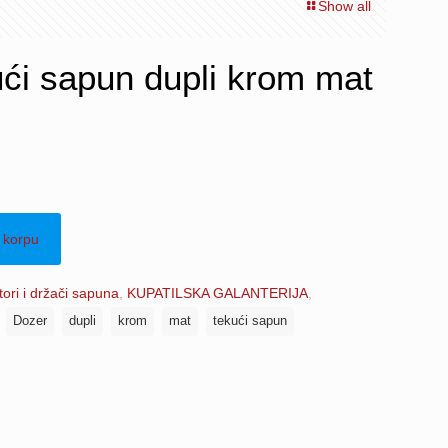
Show all
ći sapun dupli krom mat
 korpu
ori i držači sapuna
,
KUPATILSKA GALANTERIJA
,
e
Dozer
dupli
krom
mat
tekući sapun