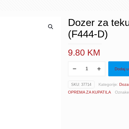
Dozer za teku
(F444-D)
9.80
KM
Dozer
Dodaj u
za
tekući
Kategorije:
Dozat
SKU:
37714
sapun
OPREMA ZA KUPATILA
Oznak
dupli
krom
mat
(F444-
D)