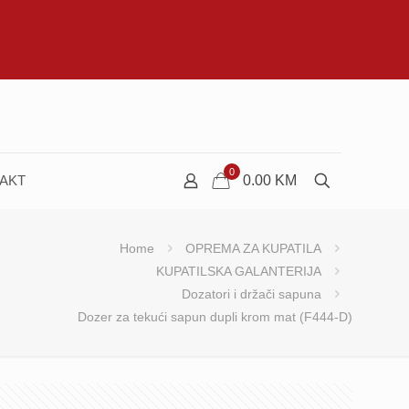
0
AKT
0.00
KM
Home
OPREMA ZA KUPATILA
KUPATILSKA GALANTERIJA
Dozatori i držači sapuna
Dozer za tekući sapun dupli krom mat (F444-D)