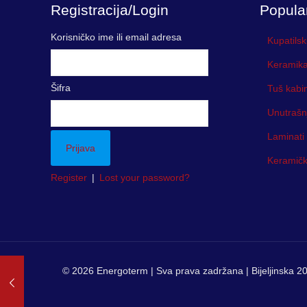
Registracija/Login
Popula
Korisničko ime ili email adresa
Kupatilsk
Keramika
Šifra
Tuš kabi
Unutrašn
Laminati
Keramička
Register
|
Lost your password?
© 2026 Energoterm | Sva prava zadržana | Bijeljinska 20