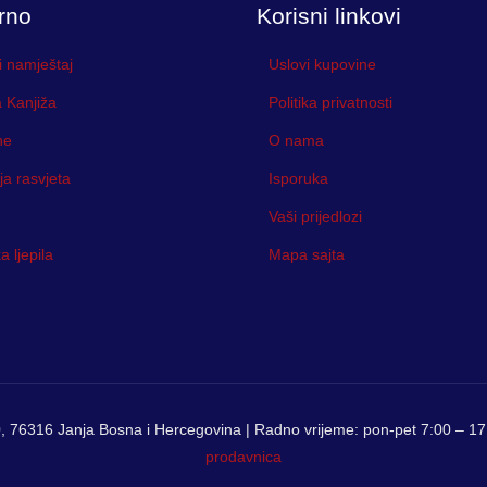
rno
Korisni linkovi
i namještaj
Uslovi kupovine
 Kanjiža
Politika privatnosti
ne
O nama
ja rasvjeta
Isporuka
Vaši prijedlozi
 ljepila
Mapa sajta
, 76316 Janja Bosna i Hercegovina | Radno vrijeme: pon-pet 7:00 – 17:
prodavnica