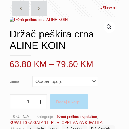
Show all
Držač peškira crna
ALINE KOIN
Price
63.80
KM
–
79.60
KM
range:
63.80 K
Širina
through
79.60 K
Držač
Dodaj u korpu
peškira
crna
ALINE
SKU:
N/A
Kategorije:
Držači peškira i vješalice
,
KOIN
KUPATILSKA GALANTERIJA
,
OPREMA ZA KUPATILA
količina
Oznake:
aline koin
crna
držač peškira
Držač ručnika