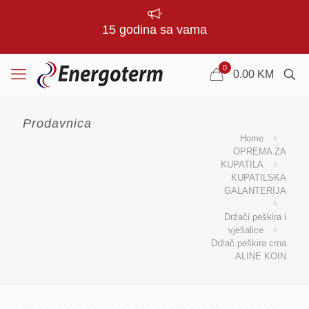
15 godina sa vama
0
0.00
KM
Prodavnica
Home
OPREMA ZA
KUPATILA
KUPATILSKA
GALANTERIJA
Držači peškira i
vješalice
Držač peškira crna
ALINE KOIN