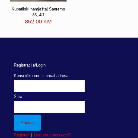
Kupatilski namještaj Sanremo
85, 4/1
852.00
KM
Registracija/Login
Korisničko ime ili email adresa
Šifra
Register
|
Lost your password?