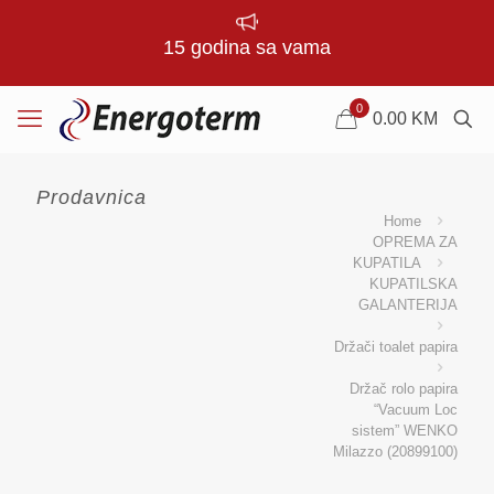
15 godina sa vama
0
0.00
KM
Prodavnica
Home
OPREMA ZA
KUPATILA
KUPATILSKA
GALANTERIJA
Držači toalet papira
Držač rolo papira
“Vacuum Loc
sistem” WENKO
Milazzo (20899100)