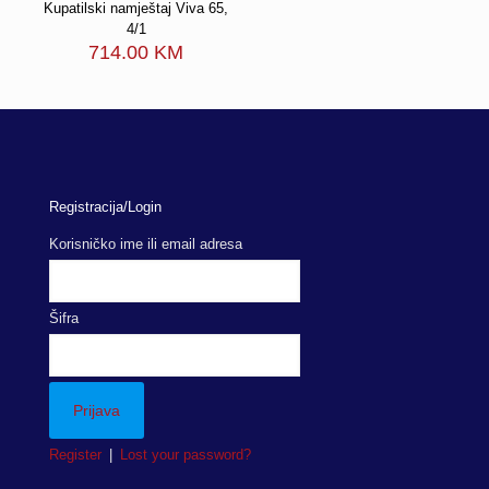
Kupatilski namještaj Viva 65,
4/1
714.00
KM
Registracija/Login
Korisničko ime ili email adresa
Šifra
Register
|
Lost your password?