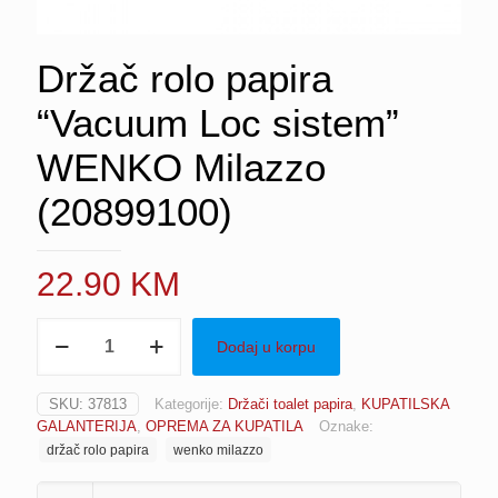
Držač rolo papira
“Vacuum Loc sistem”
WENKO Milazzo
(20899100)
22.90
KM
Držač
Dodaj u korpu
rolo
papira
"Vacuum
SKU:
37813
Kategorije:
Držači toalet papira
,
KUPATILSKA
Loc
GALANTERIJA
,
OPREMA ZA KUPATILA
Oznake:
sistem"
držač rolo papira
wenko milazzo
WENKO
Milazzo
(20899100)