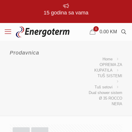
15 godina sa vama
0
0.00
KM
Prodavnica
Home
OPREMA ZA
KUPATILA
TUŠ SISTEMI
Tuš setovi
Dual shower sistem
Ø 35 ROCCO
NERA