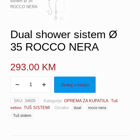
Dual shower sistem Ø
35 ROCCO NERA
293.00
KM
Dual
Dodaj u korpu
shower
sistem
Ø
SKU:
34605
Kategorije:
OPREMA ZA KUPATILA
,
Tuš
35
setovi
,
TUŠ SISTEMI
Oznake:
dual
rocco nera
ROCCO
NERA
Tuš sistem
količina