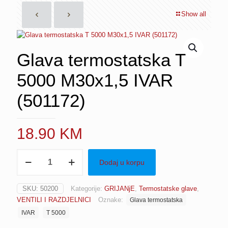
Show all
Glava termostatska T
5000 M30x1,5 IVAR
(501172)
18.90
KM
Glava
Dodaj u korpu
termostatska
T
5000
SKU:
50200
Kategorije:
GRIJANjE
,
Termostatske glave
,
M30x1,5
VENTILI I RAZDJELNICI
Oznake:
Glava termostatska
IVAR
(501172)
IVAR
T 5000
količina