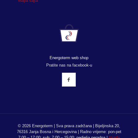
Mapa sajta
Energoterm web shop
Pratite nas na facebook-u
© 2026 Energoterm | Sva prava zadržana | Bijeljinska 20,
76316 Janja Bosna i Hercegovina | Radno vrijeme: pon-pet
7:00 – 17:00; sub: 7:00 – 15:00; nedjelja neradna |
Izrada