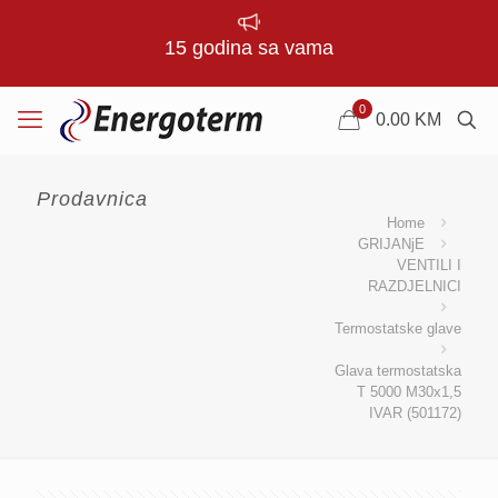
15 godina sa vama
0
0.00
KM
Prodavnica
Home
GRIJANjE
VENTILI I
RAZDJELNICI
Termostatske glave
Glava termostatska
T 5000 M30x1,5
IVAR (501172)