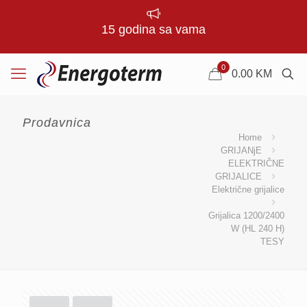
15 godina sa vama
0
0.00
KM
Prodavnica
Home
GRIJANjE
ELEKTRIČNE
GRIJALICE
Električne grijalice
Grijalica 1200/2400
W (HL 240 H)
TESY