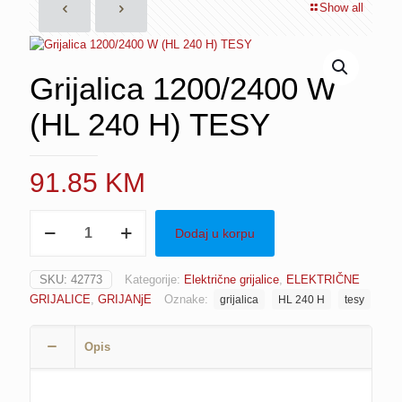
Show all
Grijalica 1200/2400 W
(HL 240 H) TESY
91.85
KM
Grijalica
Dodaj u korpu
1200/2400
W
(HL
SKU:
42773
Kategorije:
Električne grijalice
,
ELEKTRIČNE
240
GRIJALICE
,
GRIJANjE
Oznake:
grijalica
HL 240 H
tesy
H)
TESY
količina
Opis