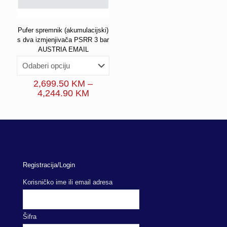
Pufer spremnik (akumulacijski)
s dva izmjenjivača PSRR 3 bar
AUSTRIA EMAIL
2,699.50
KM
–
Price
4,244.90
KM
range:
2,699.50 KM
through
4,244.90 KM
Registracija/Login
Korisničko ime ili email adresa
Šifra