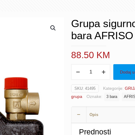
Grupa sigurn
bara AFRISO
88.50
KM
Grupa
Dodaj u
sigurnosna
za
Kategorije:
GRIJ
SKU:
41495
kotao
grupa
Oznake:
3 bara
AFRI
KSG
-
3
Opis
bara
AFRISO
Prednosti