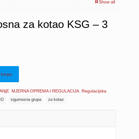
Show all
osna za kotao KSG – 3
 korpu
ANjE
,
MJERNA OPREMA I REGULACIJA
,
Regulacijska
SO
sigurnosna grupa
za kotao