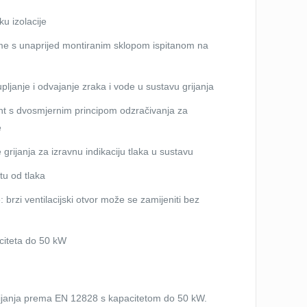
u izolacije
eme s unaprijed montiranim sklopom ispitanom na
janje i odvajanje zraka i vode u sustavu grijanja
nt s dvosmjernim principom odzračivanja za
e
grijanja za izravnu indikaciju tlaka u sustavu
itu od tlaka
 brzi ventilacijski otvor može se zamijeniti bez
aciteta do 50 kW
ijanja prema EN 12828 s kapacitetom do 50 kW.