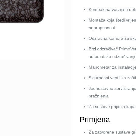
količina
Kompaktna verzija u oblik
Montaža koja štedi vrij
nepropusnost
Odzračna komora za skupl
Brzi odzračivač PrimoVe
automatsko odzračivanj
Manometar za instalacije 
Sigurnosni ventil za zašt
Jednostavno servisiranje:
pražnjenja
Za sustave grijanja kap
Primjena
Za zatvorene sustave gr