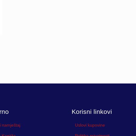
rno
Korisni linkovi
i namještaj
Uslovi kupovine
 Kanjiža
Politika privatnosti