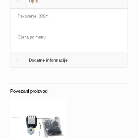
Opis
SSL
IZOTERM
količina
Pakovanje: 330m
Cijena po metru
Dodatne informacije
Povezani proizvodi