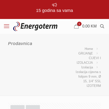
15 godina sa vama
0
0.00
KM
Prodavnica
Home
GRIJANjE
CIJEVI I
IZOLACIJA
Izolacija
Izolacija cijevna s
folijom 9 mm, Ø
15, 1/4” SSL
IZOTERM