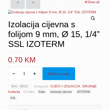
Show all
Izolacija cijevna s
folijom 9 mm, Ø 15, 1/4”
SSL IZOTERM
0.70
KM
Izolacija
Dodaj u korpu
cijevna
s
folijom
SKU:
45013
Kategorije:
CIJEVI I IZOLACIJA
,
GRIJANjE
,
9
Izolacija
Oznake:
folija
Izolacija cijevna
IZOTERM
mm,
Ø
SSL
15,
1/4"