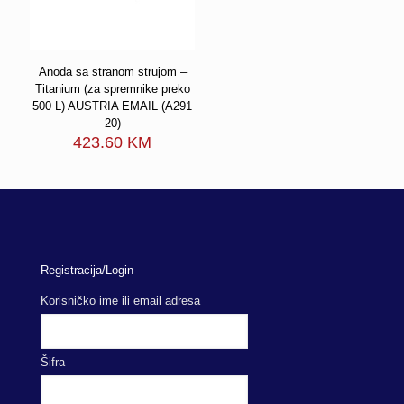
Anoda sa stranom strujom –
Titanium (za spremnike preko
500 L) AUSTRIA EMAIL (A291
20)
423.60
KM
Registracija/Login
Korisničko ime ili email adresa
Šifra