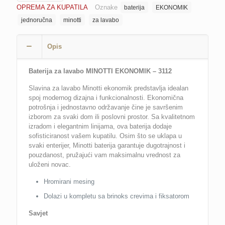
OPREMA ZA KUPATILA
Oznake
baterija
EKONOMIK
EKONOMIK
3112
jednoručna
minotti
za lavabo
količina
Opis
Baterija za lavabo MINOTTI EKONOMIK – 3112
Slavina za lavabo Minotti ekonomik predstavlja idealan
spoj modernog dizajna i funkcionalnosti. Ekonomična
potrošnja i jednostavno održavanje čine je savršenim
izborom za svaki dom ili poslovni prostor. Sa kvalitetnom
izradom i elegantnim linijama, ova baterija dodaje
sofisticiranost vašem kupatilu. Osim što se uklapa u
svaki enterijer, Minotti baterija garantuje dugotrajnost i
pouzdanost, pružajući vam maksimalnu vrednost za
uloženi novac.
Hromirani mesing
Dolazi u kompletu sa brinoks crevima i fiksatorom
Savjet