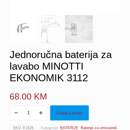
Jednoručna baterija za
lavabo MINOTTI
EKONOMIK 3112
68.00
KM
Jednoručna
Dodaj u korpu
baterija
za
lavabo
SKU:
E1626
Kategorije:
BATERIJE
,
Baterije za umivaonik
,
MINOTTI