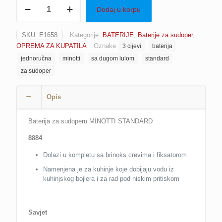
Jednoručna
Dodaj u korpu
baterija
za
sudoper
SKU:
E1658
Kategorije:
BATERIJE
,
Baterije za sudoper
,
MINOTTI
OPREMA ZA KUPATILA
Oznake
3 cijevi
baterija
STANDARD
8884
jednoručna
minotti
sa dugom lulom
standard
sa
za sudoper
3
crijevi
količina
Opis
Baterija za sudoperu MINOTTI STANDARD
8884
Dolazi u kompletu sa brinoks crevima i fiksatorom
Namenjena je za kuhinje koje dobijaju vodu iz
kuhinjskog bojlera i za rad pod niskim pritiskom
Savjet