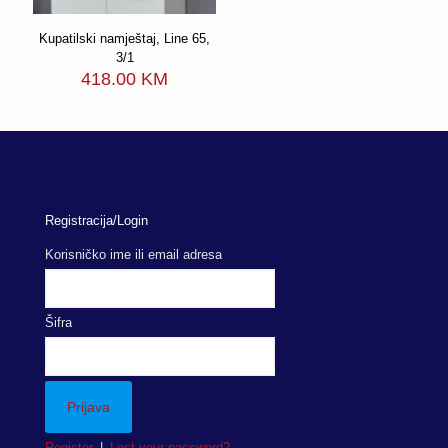
Kupatilski namještaj, Line 65,
3/1
418.00
KM
Registracija/Login
Korisničko ime ili email adresa
Šifra
Register
|
Lost your password?