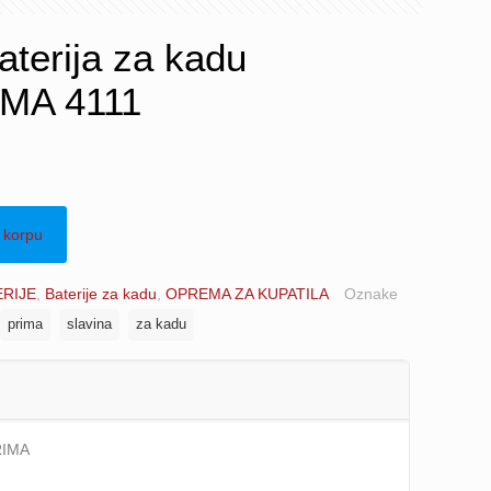
terija za kadu
MA 4111
 korpu
ERIJE
,
Baterije za kadu
,
OPREMA ZA KUPATILA
Oznake
prima
slavina
za kadu
RIMA