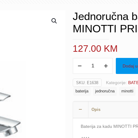
Jednoručna ba
MINOTTI PRI
127.00
KM
Jednoručna
Dodaj u
baterija
za
Kategorije:
BAT
SKU:
E1638
kadu
baterija
jednoručna
minotti
MINOTTI
PRIMA
4111
Opis
količina
Baterija za kadu MINOTTI P