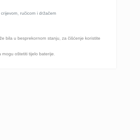
 crijevom, ručicom i držačem
že bila u besprekornom stanju, za čišćenje koristite
mogu oštetiti tijelo baterije.