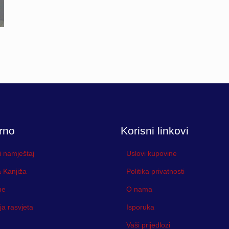
rno
Korisni linkovi
i namještaj
Uslovi kupovine
 Kanjiža
Politika privatnosti
ne
O nama
ja rasvjeta
Isporuka
Vaši prijedlozi