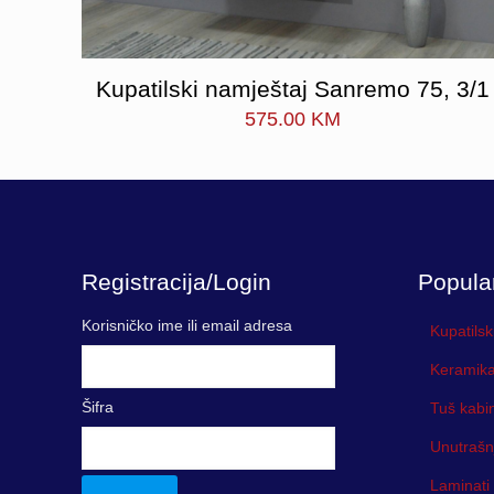
Kupatilski namještaj Sanremo 75, 3/1
575.00
KM
Registracija/Login
Popula
Korisničko ime ili email adresa
Kupatilsk
Keramika
Šifra
Tuš kabi
Unutrašn
Laminati