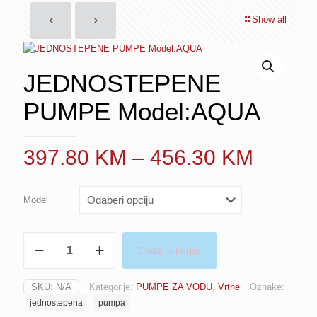
Show all
JEDNOSTEPENE
PUMPE Model:AQUA
Price
397.80
KM
–
456.30
KM
range:
397.8
Model
throug
456.3
JEDNOSTEPENE
Dodaj u korpu
PUMPE
Model:AQUA
količina
SKU:
N/A
Kategorije:
PUMPE ZA VODU
,
Vrtne
Oznake:
jednostepena
pumpa