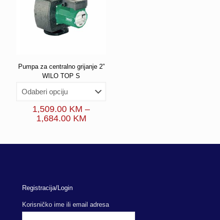
Pumpa za centralno grijanje 2”
WILO TOP S
1,509.00
KM
–
Price
1,684.00
KM
range:
1,509.00 KM
through
1,684.00 KM
Registracija/Login
Korisničko ime ili email adresa