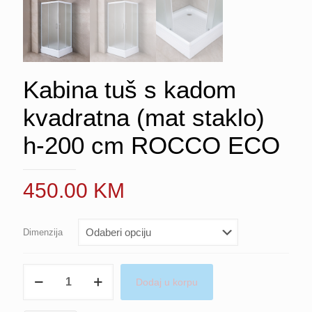
Kabina tuš s kadom
kvadratna (mat staklo)
h-200 cm ROCCO ECO
450.00
KM
Dimenzija
Kabina
Dodaj u korpu
tuš
s
kadom