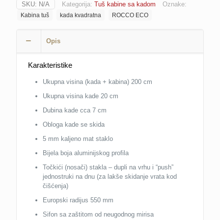
SKU:
N/A
Kategorija:
Tuš kabine sa kadom
Oznake:
kvadratna
Kabina tuš
kada kvadratna
ROCCO ECO
(mat
staklo)
h-
Opis
200
cm
ROCCO
Karakteristike
ECO
Ukupna visina (kada + kabina) 200 cm
količina
Ukupna visina kade 20 cm
Dubina kade cca 7 cm
Obloga kade se skida
5 mm kaljeno mat staklo
Bijela boja aluminijskog profila
Točkići (nosači) stakla – dupli na vrhu i “push”
jednostruki na dnu (za lakše skidanje vrata kod
čišćenja)
Europski radijus 550 mm
Sifon sa zaštitom od neugodnog mirisa