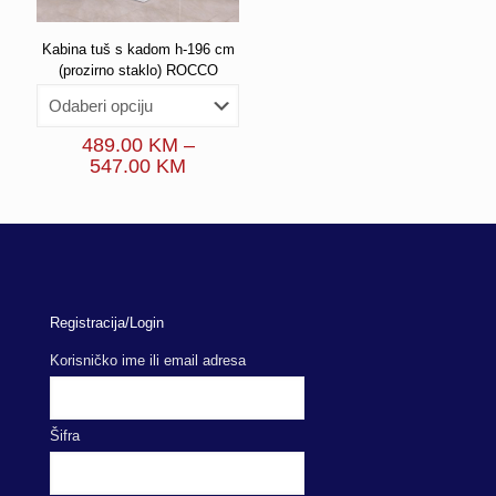
Kabina tuš s kadom h-196 cm
(prozirno staklo) ROCCO
489.00
KM
–
Price
547.00
KM
range:
489.00 KM
through
547.00 KM
Registracija/Login
Korisničko ime ili email adresa
Šifra