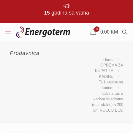
15 godina sa vama
0
0.00
KM
Prodavnica
Home
OPREMA ZA
KUPATILA
KABINE
Tuš kabine sa
kadom
Kabina tuš s
kadom kvadratna
(mat staklo) h-200
cm ROCCO ECO