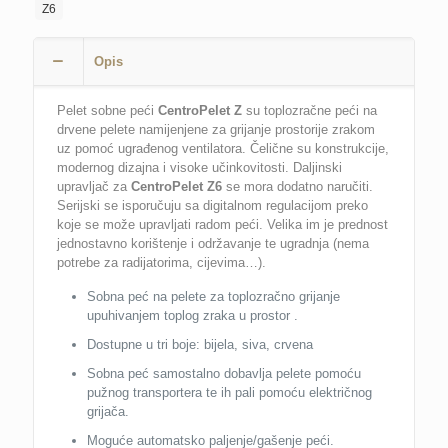
kW)
Z6
CentroPelet
Z6
Opis
CTM
količina
Pelet sobne peći
CentroPelet Z
su toplozračne peći na
drvene pelete namijenjene za grijanje prostorije zrakom
uz pomoć ugrađenog ventilatora. Čelične su konstrukcije,
modernog dizajna i visoke učinkovitosti. Daljinski
upravljač za
CentroPelet Z6
se mora dodatno naručiti.
Serijski se isporučuju sa digitalnom regulacijom preko
koje se može upravljati radom peći. Velika im je prednost
jednostavno korištenje i održavanje te ugradnja (nema
potrebe za radijatorima, cijevima…).
Sobna peć na pelete za toplozračno grijanje
upuhivanjem toplog zraka u prostor .
Dostupne u tri boje: bijela, siva, crvena
Sobna peć samostalno dobavlja pelete pomoću
pužnog transportera te ih pali pomoću električnog
grijača.
Moguće automatsko paljenje/gašenje peći.