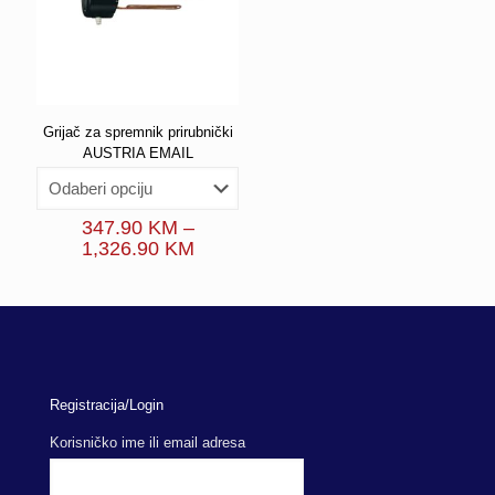
Grijač za spremnik prirubnički
AUSTRIA EMAIL
347.90
KM
–
Price
1,326.90
KM
range:
347.90 KM
through
1,326.90 KM
Registracija/Login
Korisničko ime ili email adresa