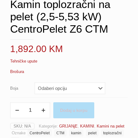
Kamin toplozračni na
pelet (2,5-5,53 kW)
CentroPelet Z6 CTM
1,892.00
KM
Tehničke upute
Brošura
Boja
Kamin
Dodaj u korpu
toplozračni
na
pelet
SKU:
N/A
Kategorije:
GRIJANjE
,
KAMINI
,
Kamini na pelet
(2,5-
Oznake
CentroPelet
CTM
kamin
pelet
toplozračni
5,53