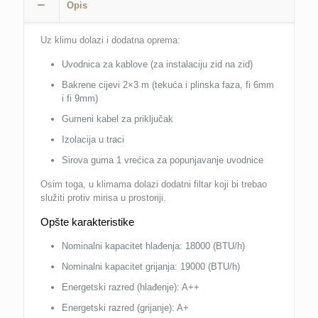
Opis
/A+
(top.pumpa
zrak-
Uz klimu dolazi i dodatna oprema:
zrak)
Uvodnica za kablove (za instalaciju zid na zid)
količina
Bakrene cijevi 2×3 m (tekuća i plinska faza, fi 6mm
i fi 9mm)
Gumeni kabel za priključak
Izolacija u traci
Sirova guma 1 vrećica za popunjavanje uvodnice
Osim toga, u klimama dolazi dodatni filtar koji bi trebao
služiti protiv mirisa u prostoriji.
Opšte karakteristike
Nominalni kapacitet hlađenja: 18000 (BTU/h)
Nominalni kapacitet grijanja: 19000 (BTU/h)
Energetski razred (hlađenje): A++
Energetski razred (grijanje): A+