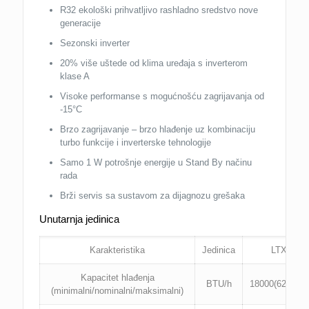
R32 ekološki prihvatljivo rashladno sredstvo nove
generacije
Sezonski inverter
20% više uštede od klima uređaja s inverterom
klase A
Visoke performanse s mogućnošću zagrijavanja od
-15°C
Brzo zagrijavanje – brzo hlađenje uz kombinaciju
turbo funkcije i inverterske tehnologije
Samo 1 W potrošnje energije u Stand By načinu
rada
Brži servis sa sustavom za dijagnozu grešaka
Unutarnja jedinica
Karakteristika
Jedinica
LTXM50
Kapacitet hlađenja
BTU/h
18000(6200~21
(minimalni/nominalni/maksimalni)