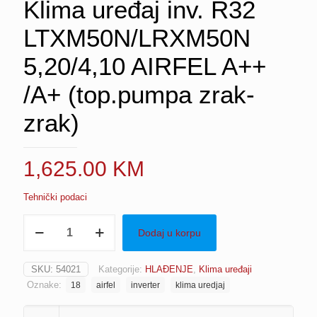
Klima uređaj inv. R32
LTXM50N/LRXM50N
5,20/4,10 AIRFEL A++
/A+ (top.pumpa zrak-
zrak)
1,625.00
KM
Tehnički podaci
Klima
Dodaj u korpu
uređaj
inv.
R32
SKU:
54021
Kategorije:
HLAĐENJE
,
Klima uređaji
LTXM50N/LRXM50N
Oznake:
18
airfel
inverter
klima uredjaj
5,20/4,10
AIRFEL
A++