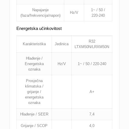
Napajanje
1~ / 50 /
Hz/V
(faza/frekvencija/napon)
220-240
Energetska učinkovitost
R32
Karakteristika
Jedinica
LTXM50N/LRXM50N
Hlađenje /
Energetska
Hz/V
1~ / 50 / 220-240
oznaka
Prosječna
klimatska /
grijanje /
A+
energetska
oznaka
Hlađenje / SEER
7,4
Grijanje / SCOP
4,0