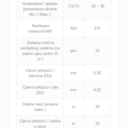
temperature / grijanje
°C(YT)
-15 ~ 30
(temperatura okoline
Min.? Maks.)
Rashladno
R32
675
sredstvo/GWP
Dodatna količina
rashladnog sredstva (za
g/m
20
duljine cijevi preko 10
m.)
Cijevni priključci /
mm
6,35
tekućina (DU)
Cijevni priključci / plin
mm
9,52
(DU)
Duljina cijevi (ukupna
m
30
maks.)
Cijevni priključci / razlika
m
20
u razini