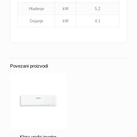
Hlađenje
kW
5,2
Grijanje
kW
4,1
Povezani proizvodi
Klima uređaj inverter