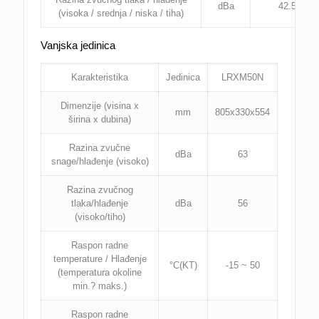
dBa
42.5/36/2
(visoka / srednja / niska / tiha)
Vanjska jedinica
Karakteristika
Jedinica
LRXM50N
Dimenzije (visina x
mm
805x330x554
širina x dubina)
Razina zvučne
dBa
63
snage/hlađenje (visoko)
Razina zvučnog
tlaka/hlađenje
dBa
56
(visoko/tiho)
Raspon radne
temperature / Hlađenje
°C(KT)
-15 ~ 50
(temperatura okoline
min.? maks.)
Raspon radne