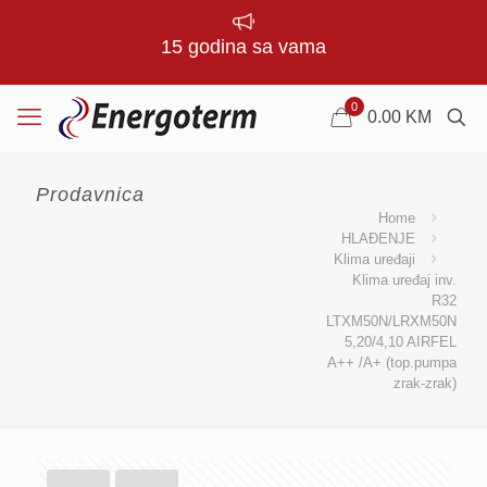
15 godina sa vama
0
0.00
KM
Prodavnica
Home
HLAĐENJE
Klima uređaji
Klima uređaj inv.
R32
LTXM50N/LRXM50N
5,20/4,10 AIRFEL
A++ /A+ (top.pumpa
zrak-zrak)