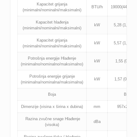
Kapacitet grijanja
BTU/h
19000(4400~23
(minimalni/nominalni/maksimalni)
Kapacitet hlađenja
kW
5,28 (1,82~6,
(minimalni/nominalni/maksimalni)
Kapacitet grijanja
kW
5,57 (1,29~6,
(minimalni/nominalni/maksimalni)
Potrošnja energije Hlađenje
kW
1,55 (0,14~2
(minimalno/nominalno/maksimalno)
Potrošnja energije grijanje
kW
1,57 (0,22~2
(minimalna/nominalna/maksimalna)
Boja
Bijela
Dimenzije (visina x širina x dubina)
mm
957x213x3
Razina zvučne snage Hlađenje
dBa
56
(visoka)
Razina zvučnog tlaka / hlađenje