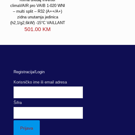
climaVAIR pro VAIB 1-020 WNI
– multi split – R32 (A++/A+)
zidna unutarnja jedinica
(h2,1/g2,6kW) -15°C VAILLANT
501.00
KM
Registracija/Login
Korisničko ime ili email adresa
Šifra