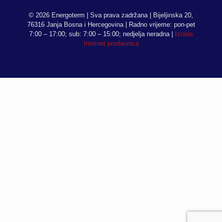
© 2026 Energoterm | Sva prava zadržana | Bijeljinska 20,
76316 Janja Bosna i Hercegovina | Radno vrijeme: pon-pet
7:00 – 17:00; sub: 7:00 – 15:00; nedjelja neradna |
Izrada
Internet prodavnica