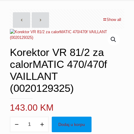
Show all
Korektor VR 81/2 za
calorMATIC 470/470f
VAILLANT
(0020129325)
143.00
KM
Korektor
Dodaj u korpu
VR
81/2