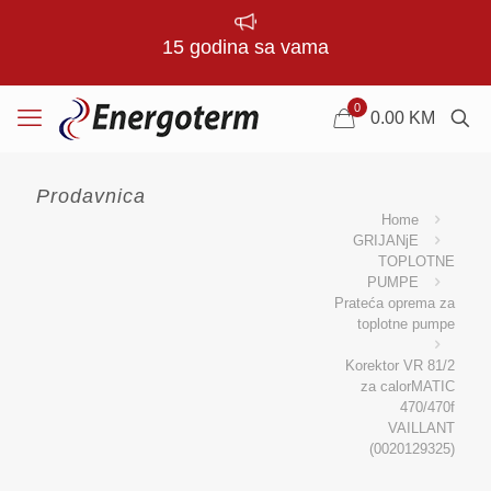
15 godina sa vama
0
0.00
KM
Prodavnica
Home
GRIJANjE
TOPLOTNE
PUMPE
Prateća oprema za
toplotne pumpe
Korektor VR 81/2
za calorMATIC
470/470f
VAILLANT
(0020129325)