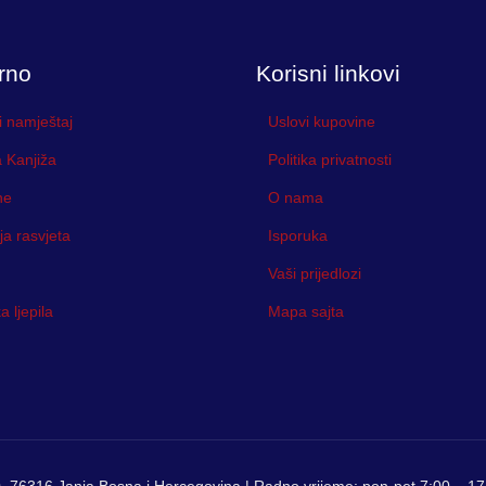
rno
Korisni linkovi
i namještaj
Uslovi kupovine
 Kanjiža
Politika privatnosti
ne
O nama
ja rasvjeta
Isporuka
Vaši prijedlozi
 ljepila
Mapa sajta
, 76316 Janja Bosna i Hercegovina | Radno vrijeme: pon-pet 7:00 – 17: