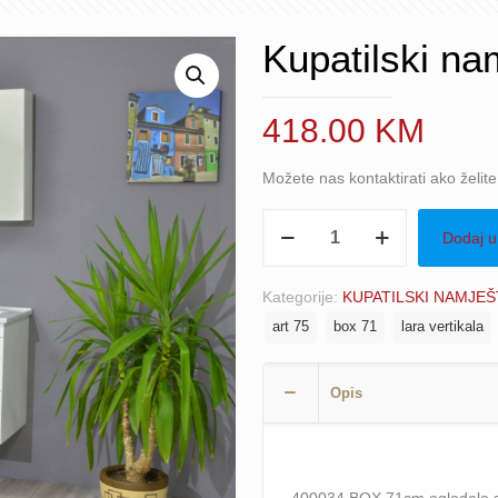
Kupatilski nam
418.00
KM
Možete nas kontaktirati ako želit
Kupatilski
Dodaj u
namještaj
Art
Kategorije:
KUPATILSKI NAMJEŠ
75,
art 75
box 71
lara vertikala
3/1
količina
Opis