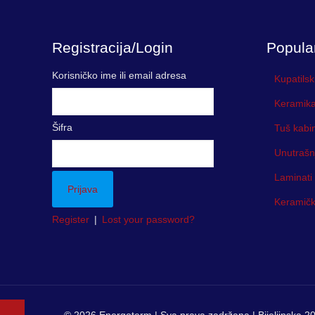
Registracija/Login
Popula
Korisničko ime ili email adresa
Kupatilsk
Keramika
Šifra
Tuš kabi
Unutrašn
Laminati
Keramička
Register
|
Lost your password?
© 2026 Energoterm | Sva prava zadržana | Bijeljinska 20