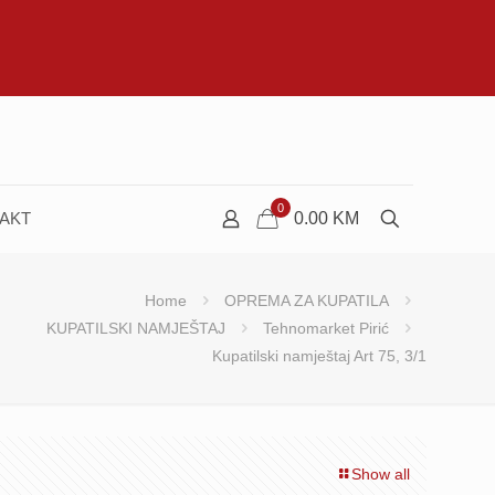
0
AKT
0.00
KM
Home
OPREMA ZA KUPATILA
KUPATILSKI NAMJEŠTAJ
Tehnomarket Pirić
Kupatilski namještaj Art 75, 3/1
Show all