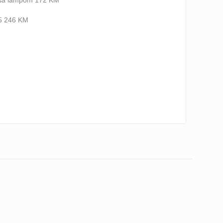
 sa lampom 172 KM
35 246 KM