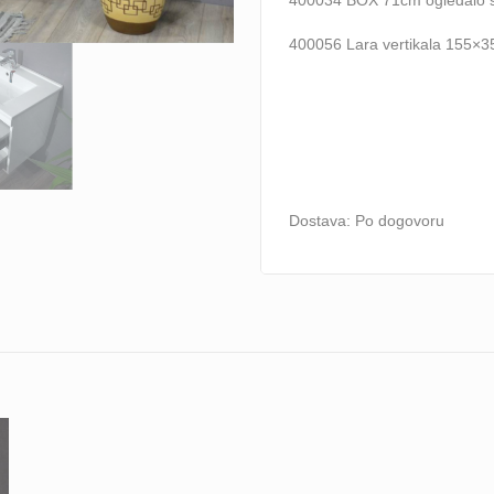
400034 BOX 71cm ogledalo
400056 Lara vertikala 155×
Dostava: Po dogovoru