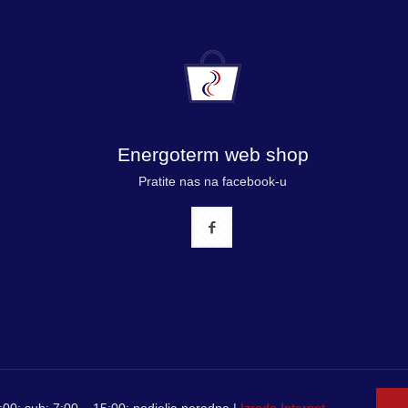
Energoterm web shop
Pratite nas na facebook-u
00; sub: 7:00 – 15:00; nedjelja neradna |
Izrada Internet