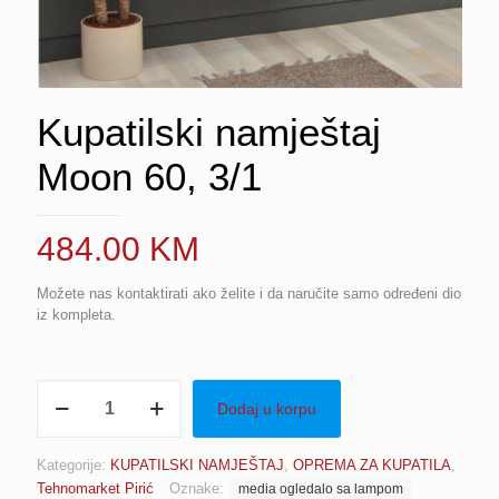
Kupatilski namještaj
Moon 60, 3/1
484.00
KM
Možete nas kontaktirati ako želite i da naručite samo određeni dio
iz kompleta.
Kupatilski
Dodaj u korpu
namještaj
Moon
60,
Kategorije:
KUPATILSKI NAMJEŠTAJ
,
OPREMA ZA KUPATILA
,
3/1
Tehnomarket Pirić
Oznake:
media ogledalo sa lampom
količina