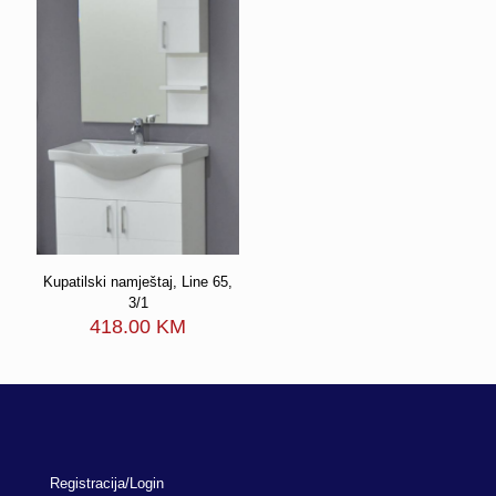
Kupatilski namještaj, Line 65,
3/1
418.00
KM
Registracija/Login