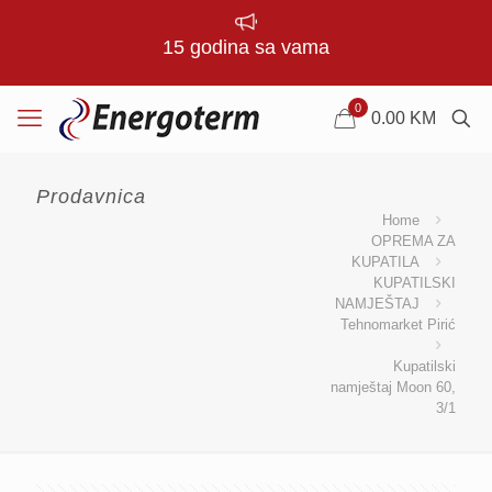
15 godina sa vama
0
0.00
KM
Prodavnica
Home
OPREMA ZA
KUPATILA
KUPATILSKI
NAMJEŠTAJ
Tehnomarket Pirić
Kupatilski
namještaj Moon 60,
3/1