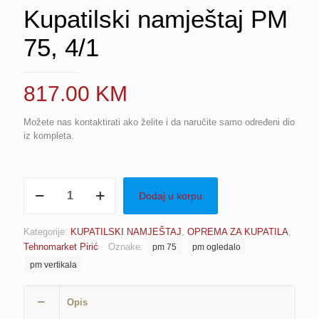
Kupatilski namještaj PM
75, 4/1
817.00
KM
Možete nas kontaktirati ako želite i da naručite samo određeni dio
iz kompleta.
Kupatilski
Dodaj u korpu
namještaj
PM
75,
Kategorije:
KUPATILSKI NAMJEŠTAJ
,
OPREMA ZA KUPATILA
,
4/1
Tehnomarket Pirić
Oznake:
pm 75
pm ogledalo
količina
pm vertikala
Opis