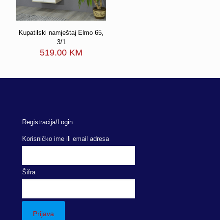
Kupatilski namještaj Elmo 65,
3/1
519.00
KM
Registracija/Login
Korisničko ime ili email adresa
Šifra