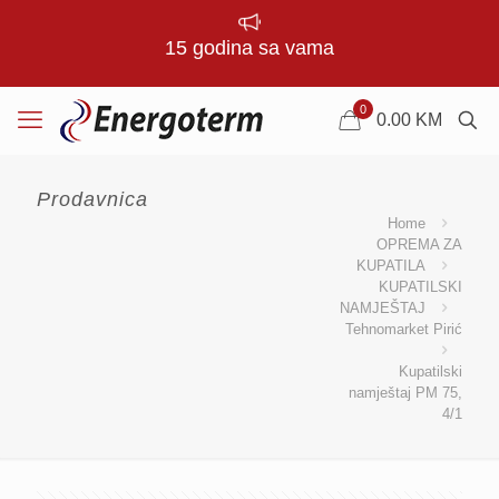
15 godina sa vama
0
0.00
KM
Prodavnica
Home
OPREMA ZA
KUPATILA
KUPATILSKI
NAMJEŠTAJ
Tehnomarket Pirić
Kupatilski
namještaj PM 75,
4/1