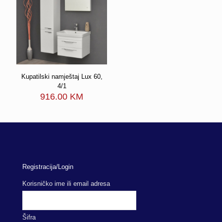
Kupatilski namještaj Lux 60,
4/1
916.00
KM
Registracija/Login
Korisničko ime ili email adresa
Šifra