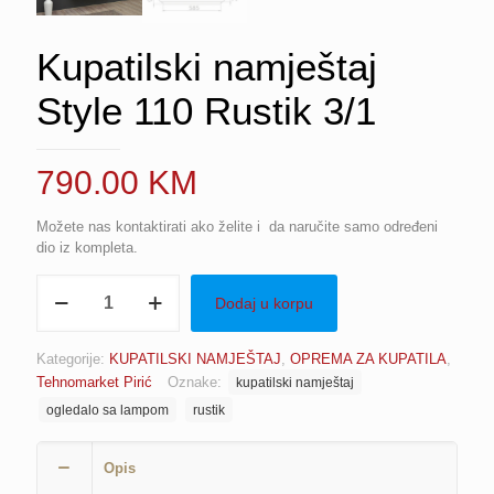
Kupatilski namještaj
Style 110 Rustik 3/1
790.00
KM
Možete nas kontaktirati ako želite i da naručite samo određeni
dio iz kompleta.
Kupatilski
Dodaj u korpu
namještaj
Style
110
Kategorije:
KUPATILSKI NAMJEŠTAJ
,
OPREMA ZA KUPATILA
,
Rustik
Tehnomarket Pirić
Oznake:
kupatilski namještaj
3/1
količina
ogledalo sa lampom
rustik
Opis