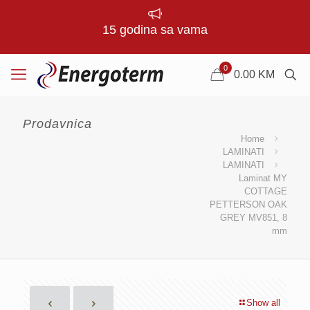
15 godina sa vama
0
0.00
KM
Prodavnica
Home
LAMINATI
LAMINATI
Laminat MY
COTTAGE
PETTERSON OAK
GREY MV851, 8
mm
Show all