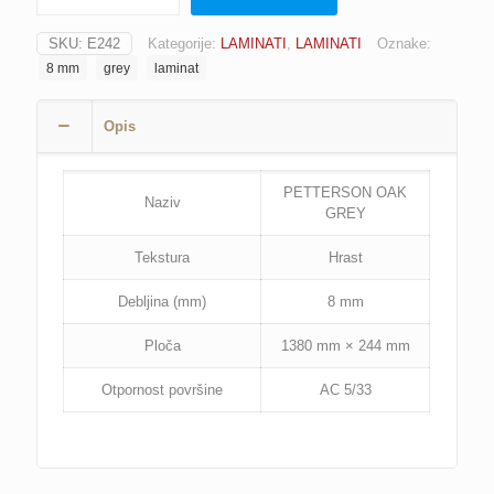
COTTAGE
PETTERSON
SKU:
E242
Kategorije:
LAMINATI
,
LAMINATI
Oznake:
OAK
8 mm
grey
laminat
GREY
MV851,
8
Opis
mm
količina
PETTERSON OAK
Naziv
GREY
Tekstura
Hrast
Debljina (mm)
8 mm
Ploča
1380 mm × 244 mm
Otpornost površine
AC 5/33