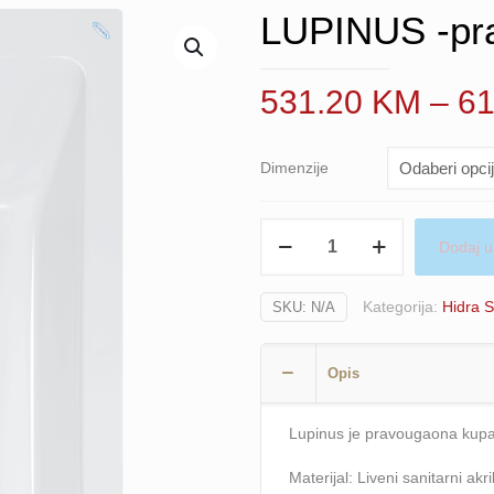
LUPINUS -pr
531.20
KM
–
6
Dimenzije
LUPINUS
Dodaj u
-
pravokutna
Kategorija:
Hidra S
SKU:
N/A
količina
Opis
Lupinus je pravougaona kup
Materijal: Liveni sanitarni ak