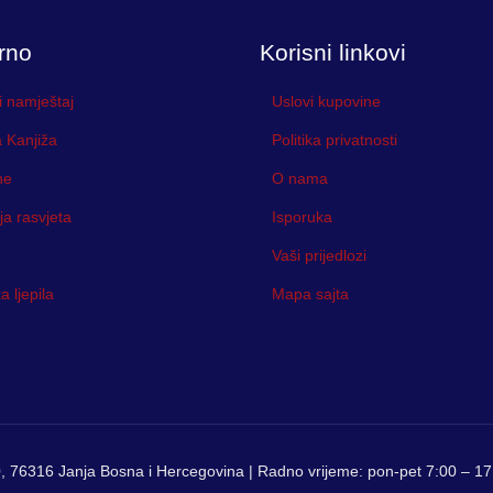
rno
Korisni linkovi
i namještaj
Uslovi kupovine
 Kanjiža
Politika privatnosti
ne
O nama
ja rasvjeta
Isporuka
Vaši prijedlozi
 ljepila
Mapa sajta
, 76316 Janja Bosna i Hercegovina | Radno vrijeme: pon-pet 7:00 – 17: