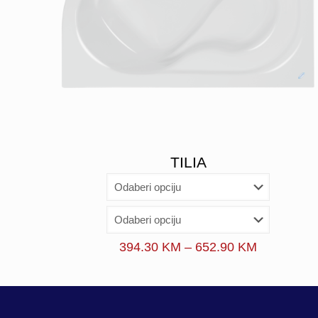
TILIA
Price
394.30
KM
–
652.90
KM
range:
394.30 K
through
652.90 K