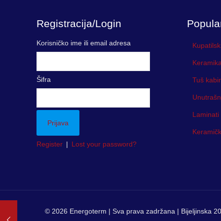
Registracija/Login
Popula
Korisničko ime ili email adresa
Kupatilsk
Keramika
Šifra
Tuš kabi
Unutrašn
Laminati
Keramička
Register
|
Lost your password?
© 2026 Energoterm | Sva prava zadržana | Bijeljinska 20