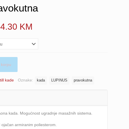
avokutna
Price
14.30
KM
range:
531.20 KM
through
614.30 KM
 korpu
till kade
Oznake:
kada
LUPINUS
pravokutna
aona kada. Mogućnost ugradnje masažnih sistema.
ril ojačan armiranim poliesterom.