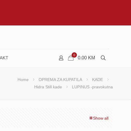
0
AKT
0.00
KM
Home
OPREMA ZA KUPATILA
KADE
Hidra Still kade
LUPINUS -pravokutna
Show all