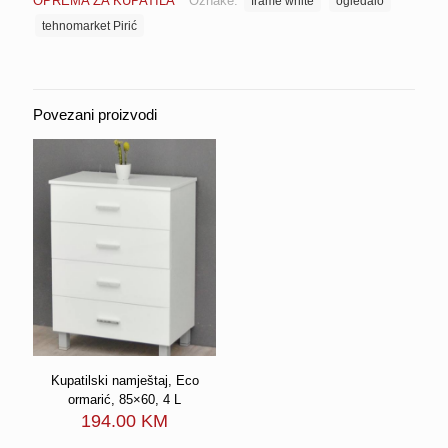
OPREMA ZA KUPATILA
Oznake:
frame white
ogledalo
rasvjetom
količina
tehnomarket Pirić
Povezani proizvodi
Kupatilski namještaj, Eco
ormarić, 85×60, 4 L
194.00
KM