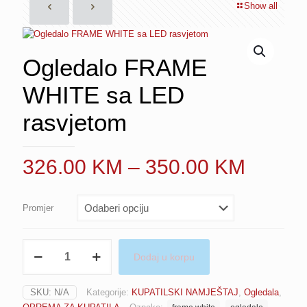
Show all
Ogledalo FRAME
WHITE sa LED
rasvjetom
Price
326.00
KM
–
350.00
KM
range:
326.0
Promjer
throug
350.0
Ogledalo
Dodaj u korpu
FRAME
WHITE
sa
SKU:
N/A
Kategorije:
KUPATILSKI NAMJEŠTAJ
,
Ogledala
,
LED