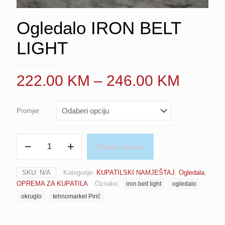
Ogledalo IRON BELT
LIGHT
Price
222.00
KM
–
246.00
KM
range:
222.0
Promjer
throug
246.0
Ogledalo
Dodaj u korpu
IRON
BELT
LIGHT
SKU:
N/A
Kategorije:
KUPATILSKI NAMJEŠTAJ
,
Ogledala
,
količina
OPREMA ZA KUPATILA
Oznake:
iron belt light
ogledalo
okruglo
tehnomarket Pirić