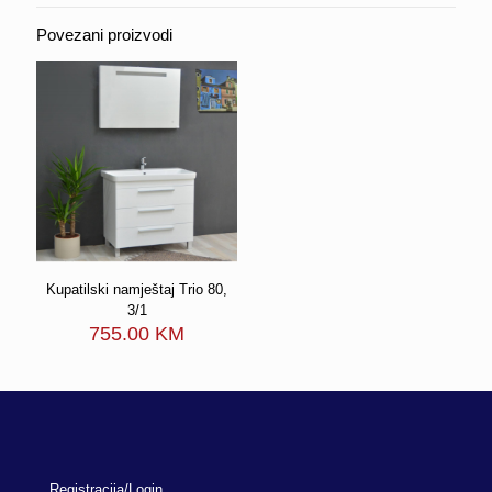
Povezani proizvodi
Kupatilski namještaj Trio 80,
3/1
755.00
KM
Registracija/Login