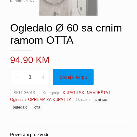
Ogledalo Ø 60 sa crnim
ramom OTTA
94.90
KM
Ogledalo
Dodaj u korpu
Ø
60
sa
SKU:
36013
Kategorije:
KUPATILSKI NAMJEŠTAJ
,
crnim
Ogledala
,
OPREMA ZA KUPATILA
Oznake:
crni ram
ramom
OTTA
ogledalo
otta
količina
Povezani proizvodi