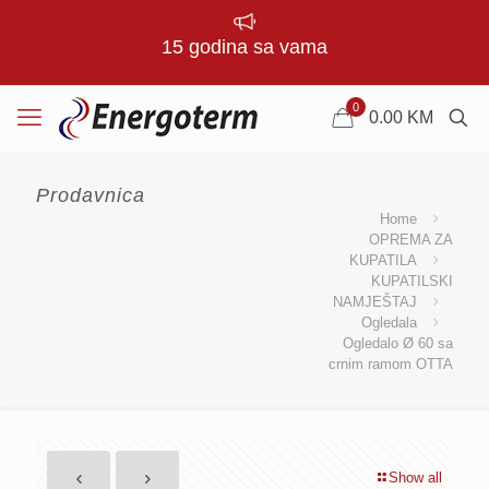
15 godina sa vama
0
0.00
KM
Prodavnica
Home
OPREMA ZA
KUPATILA
KUPATILSKI
NAMJEŠTAJ
Ogledala
Ogledalo Ø 60 sa
crnim ramom OTTA
Show all