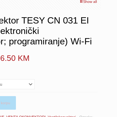
Show all
vektor TESY CN 031 EI
ktronički
r; programiranje) Wi-Fi
Price
26.50
KM
range:
242.50 KM
through
326.50 KM
 korpu