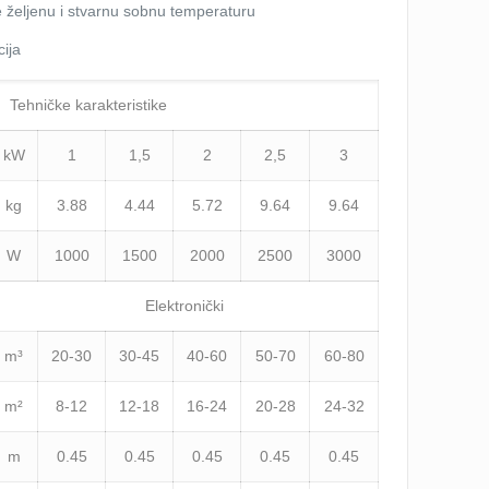
e željenu i stvarnu sobnu temperaturu
ija
Tehničke karakteristike
kW
1
1,5
2
2,5
3
kg
3.88
4.44
5.72
9.64
9.64
W
1000
1500
2000
2500
3000
Elektronički
m³
20-30
30-45
40-60
50-70
60-80
m²
8-12
12-18
16-24
20-28
24-32
m
0.45
0.45
0.45
0.45
0.45