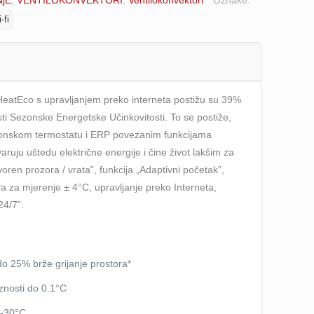
NjE
,
VENTILOKONVEKTORI
,
Ventilokonvektori
Oznake:
-fi
 HeatEco s upravljanjem preko interneta postižu su 39%
i Sezonske Energetske Učinkovitosti. To se postiže,
tronskom termostatu i ERP povezanim funkcijama
aruju uštedu električne energije i čine život lakšim za
voren prozora / vrata”, funkcija „Adaptivni početak”,
a za mjerenje ± 4°C, upravljanje preko Interneta,
24/7”.
o 25% brže grijanje prostora*
znosti do 0.1°C
0-30°C