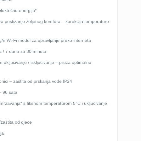
lektričnu energiju*
za postizanje željenog komfora – korekcija temperature
/n Wi-Fi modul za upravljanje preko interneta
a / 7 dana za 30 minuta
om uključivanje / isključivanje – pruža optimalnu
onici – zaštita od prskanja vode IP24
– 96 sata
 smrzavanja“ s fiksnom temperaturom 5°C i uključivanje
/zaštita od djece
nja