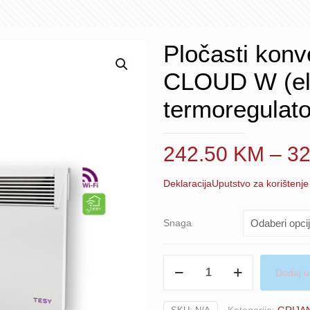
Pločasti kon
CLOUD W (ele
termoregulato
242.50
KM
–
3
Deklaracija
Uputstvo za korištenje
Snaga
Pločasti
Dodaj u
konvektor
TESY