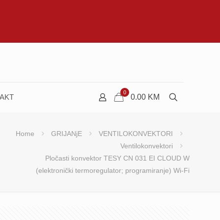
0
AKT
0.00
KM
Home
GRIJANjE
VENTILOKONVEKTORI
Ventilokonvektori
Pločasti konvektor TESY CN 031 EI CLOUD W
(elektronički termoregulator; programiranje) Wi-Fi