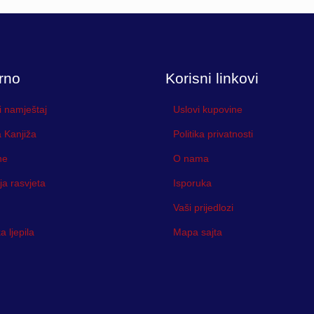
rno
Korisni linkovi
i namještaj
Uslovi kupovine
 Kanjiža
Politika privatnosti
ne
O nama
ja rasvjeta
Isporuka
Vaši prijedlozi
 ljepila
Mapa sajta