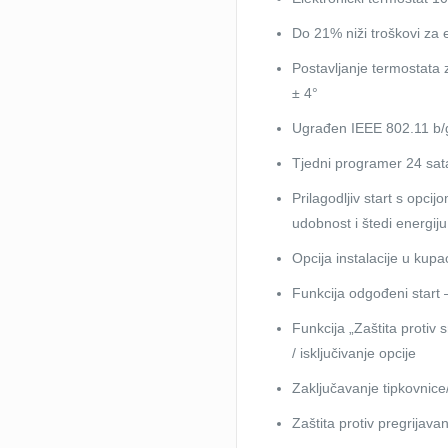
Do 21% niži troškovi za e
Postavljanje termostata 
± 4°
Ugrađen IEEE 802.11 b/g
Tjedni programer 24 sat
Prilagodljiv start s opcij
udobnost i štedi energiju
Opcija instalacije u kupa
Funkcija odgođeni start 
Funkcija „Zaštita protiv
/ isključivanje opcije
Zaključavanje tipkovnice
Zaštita protiv pregrijava