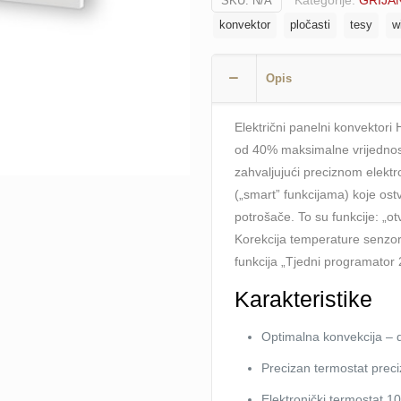
Kategorije:
GRIJA
SKU:
N/A
CN
konvektor
pločasti
tesy
wi
031
EI
CLOUD
Opis
W
(elektronički
Električni panelni konvektori
termoregulator;
od 40% maksimalne vrijednost
programiranje)
zahvaljujući preciznom elek
Wi-
(„smart” funkcijama) koje ostv
Fi
potrošače. To su funkcije: „ot
količina
Korekcija temperature senzor
funkcija „Tjedni programator 
Karakteristike
Optimalna konvekcija – d
Precizan termostat preci
Elektronički termostat 1