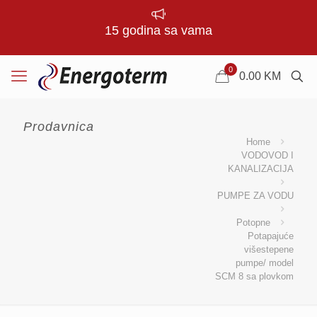
15 godina sa vama
0
0.00
KM
Prodavnica
Home
VODOVOD I
KANALIZACIJA
PUMPE ZA VODU
Potopne
Potapajuće
višestepene
pumpe/ model
SCM 8 sa plovkom