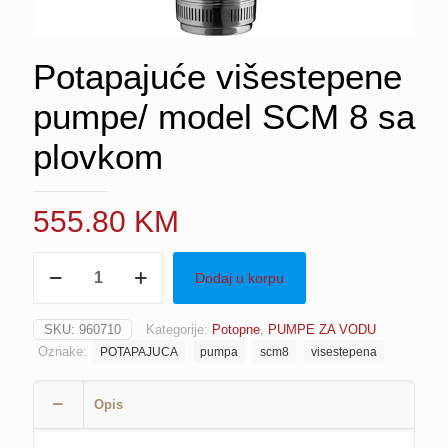
Potapajuće višestepene
pumpe/ model SCM 8 sa
plovkom
555.80
KM
Potapajuće
Dodaj u korpu
višestepene
pumpe/
model
SKU:
960710
Kategorije:
Potopne
,
PUMPE ZA VODU
SCM
Oznake:
POTAPAJUCA
pumpa
scm8
visestepena
8
sa
plovkom
Opis
količina