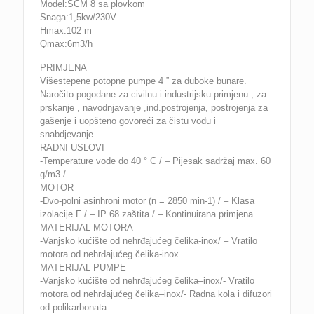
Model:SCM 8 sa plovkom
Snaga:1,5kw/230V
Hmax:102 m
Qmax:6m3/h
PRIMJENA
Višestepene potopne pumpe 4 ” za duboke bunare.
Naročito pogodane za civilnu i industrijsku primjenu , za
prskanje , navodnjavanje ,ind.postrojenja, postrojenja za
gašenje i uopšteno govoreći za čistu vodu i
snabdjevanje.
RADNI USLOVI
-Temperature vode do 40 ° C / – Pijesak sadržaj max. 60
g/m3 /
MOTOR
-Dvo-polni asinhroni motor (n = 2850 min-1) / – Klasa
izolacije F / – IP 68 zaštita / – Kontinuirana primjena
MATERIJAL MOTORA
-Vanjsko kućište od nehrđajućeg čelika-inox/ – Vratilo
motora od nehrđajućeg čelika-inox
MATERIJAL PUMPE
-Vanjsko kućište od nehrđajućeg čelika–inox/- Vratilo
motora od nehrđajućeg čelika–inox/- Radna kola i difuzori
od polikarbonata