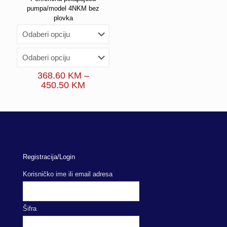
pumpa/model 4NKM bez
plovka
368.60
KM
–
Price
450.50
KM
range:
368.60 KM
through
450.50 KM
Registracija/Login
Korisničko ime ili email adresa
Šifra