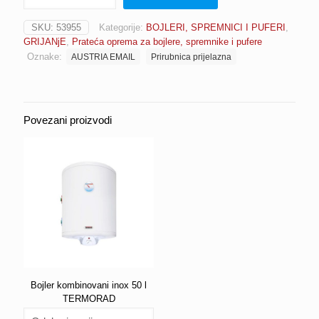
(s
Ø
SKU:
53955
Kategorije:
BOJLERI, SPREMNICI I PUFERI
,
240
GRIJANjE
,
Prateća oprema za bojlere, spremnike i pufere
na
Oznake:
AUSTRIA EMAIL
Prirubnica prijelazna
Ø
180)
AUSTRIA
EMAIL
(A296
Povezani proizvodi
15)
količina
Bojler kombinovani inox 50 l
TERMORAD