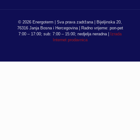
© 2026 Energoterm | Sva prava zadržana | Bijeljinska 20,
76316 Janja Bosna i Hercegovina | Radno vrijeme: pon-pet
7:00 – 17:00; sub: 7:00 – 15:00; nedjelja neradna |
Izrada
Internet prodavnica