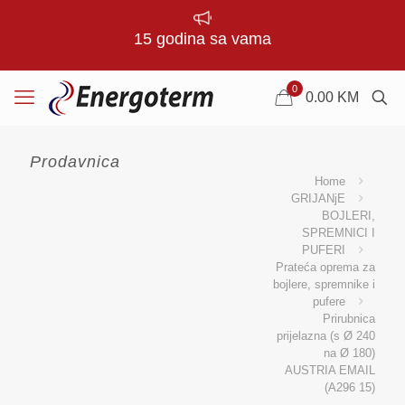
15 godina sa vama
0
0.00
KM
Prodavnica
Home
GRIJANjE
BOJLERI,
SPREMNICI I
PUFERI
Prateća oprema za
bojlere, spremnike i
pufere
Prirubnica
prijelazna (s Ø 240
na Ø 180)
AUSTRIA EMAIL
(A296 15)