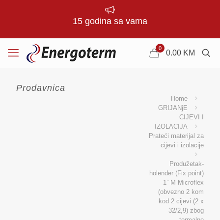
15 godina sa vama
0
0.00
KM
Prodavnica
Home
GRIJANjE
CIJEVI I
IZOLACIJA
Prateći materijal za
cijevi i izolacije
Produžetak-
holender (Fix point)
1” M Microflex
(obvezno 2 kom
kod 2 cijevi (2 x
32/2,9) zbog
termalne