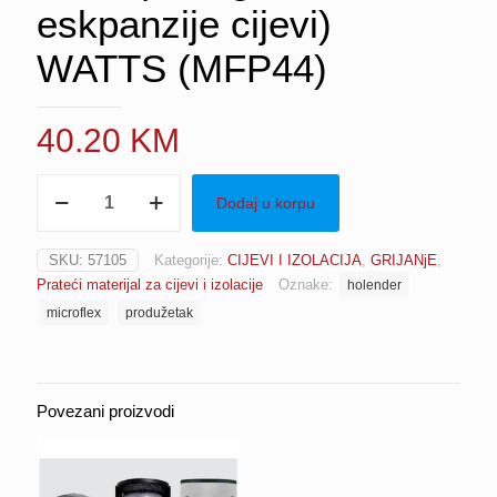
eskpanzije cijevi)
WATTS (MFP44)
40.20
KM
Produžetak-
Dodaj u korpu
holender
(Fix
point)
SKU:
57105
Kategorije:
CIJEVI I IZOLACIJA
,
GRIJANjE
,
1"
Prateći materijal za cijevi i izolacije
Oznake:
holender
M
Microflex
microflex
produžetak
(obvezno
2
kom
kod
Povezani proizvodi
2
cijevi
(2
x