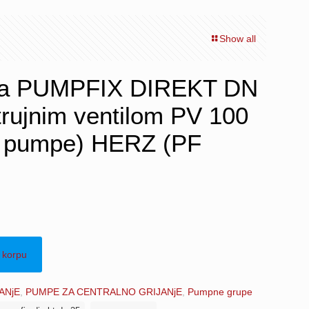
Show all
pa PUMPFIX DIREKT DN
trujnim ventilom PV 100
z pumpe) HERZ (PF
 korpu
ANjE
,
PUMPE ZA CENTRALNO GRIJANjE
,
Pumpne grupe