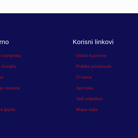
rno
Korisni linkovi
i namještaj
Uslovi kupovine
 Kanjiža
Politika privatnosti
ne
O nama
ja rasvjeta
Isporuka
Vaši prijedlozi
 ljepila
Mapa sajta