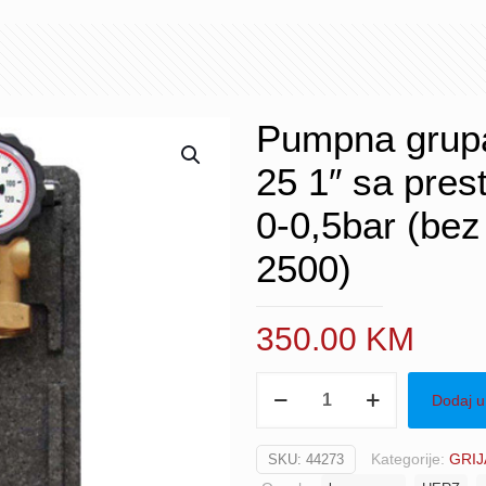
Pumpna gru
25 1″ sa pres
0-0,5bar (be
2500)
350.00
KM
Pumpna
Dodaj u
grupa
PUMPFIX
Kategorije:
GRIJ
SKU:
44273
DIREKT