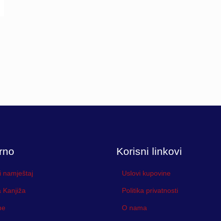
rno
Korisni linkovi
i namještaj
Uslovi kupovine
 Kanjiža
Politika privatnosti
ne
O nama