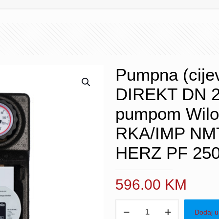
Pumpna (cij
DIREKT DN 2
pumpom Wilo
RKA/IMP NMT
HERZ PF 250
596.00
KM
Pumpna
Dodaj u
(cijevna)