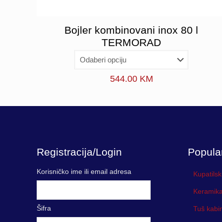
Bojler kombinovani inox 80 l
TERMORAD
544.00
KM
Registracija/Login
Popula
Korisničko ime ili email adresa
Kupatilsk
Keramika
Šifra
Tuš kabi