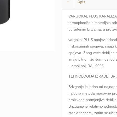
Opis
VARGOKAL PLUS KANALIZACIJ
termoplastičnih materijala od
ugrađenim brtvama, a proizv
vargokal PLUS spojevi pripada
niskošumnih spojeva, imaju k
spojeva. Zbog veće debljine st
imaju bitno nižu šumnost od s
u crnoj boji RAL 9005.
TEHNOLOGIJA IZRADE: BR
Brizganje je jedna od najnapr
najbolja metoda masovne proi
proizvoda promjenjive debljin
Brizganje je relativno jednost
stanja tečnosti, zatim se ubri