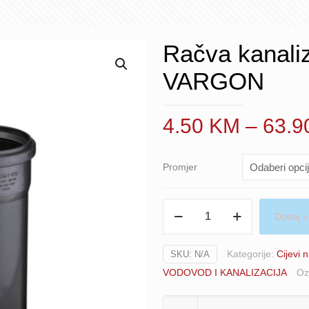
Račva kanali
VARGON
4.50
KM
–
63.
Promjer
Račva
Dodaj u
kanalizacijska
niskošumna
Kategorije:
Cijevi 
SKU:
N/A
45°
VODOVOD I KANALIZACIJA
Oz
VARGON
količina