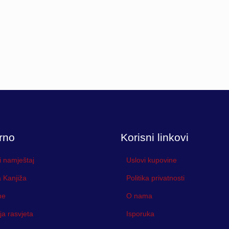
rno
Korisni linkovi
i namještaj
Uslovi kupovine
 Kanjiža
Politika privatnosti
ne
O nama
ja rasvjeta
Isporuka