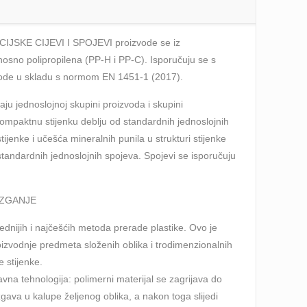
SKE CIJEVI I SPOJEVI proizvode se iz
nosno polipropilena (PP-H i PP-C). Isporučuju se s
ode u skladu s normom EN 1451-1 (2017).
ju jednoslojnoj skupini proizvoda i skupini
ompaktnu stijenku deblju od standardnih jednoslojnih
ijenke i učešća mineralnih punila u strukturi stijenke
tandardnih jednoslojnih spojeva. Spojevi se isporučuju
IZGANJE
ednijih i najčešćih metoda prerade plastike. Ovo je
zvodnje predmeta složenih oblika i trodimenzionalnih
e stijenke.
avna tehnologija: polimerni materijal se zagrijava do
zgava u kalupe željenog oblika, a nakon toga slijedi