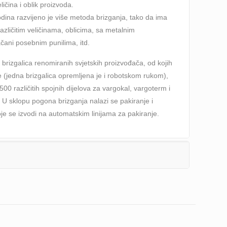
ličina i oblik proizvoda.
dina razvijeno je više metoda brizganja, tako da ima
različitim veličinama, oblicima, sa metalnim
čani posebnim punilima, itd.
brizgalica renomiranih svjetskih proizvođača, od kojih
je (jedna brizgalica opremljena je i robotskom rukom),
00 različitih spojnih dijelova za vargokal, vargoterm i
. U sklopu pogona brizganja nalazi se pakiranje i
je se izvodi na automatskim linijama za pakiranje.