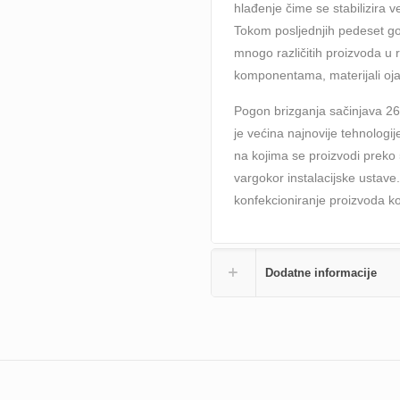
hlađenje čime se stabilizira ve
Tokom posljednjih pedeset go
mnogo različitih proizvoda u 
komponentama, materijali oja
Pogon brizganja sačinjava 26 
je većina najnovije tehnologi
na kojima se proizvodi preko 5
vargokor instalacijske ustave
konfekcioniranje proizvoda ko
Dodatne informacije