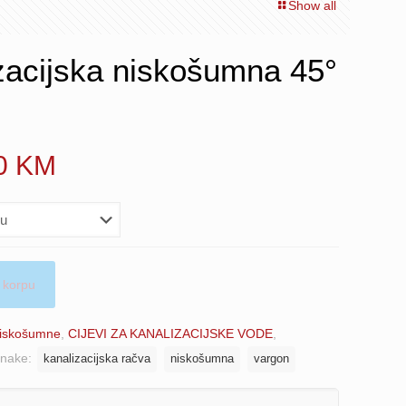
Show all
zacijska niskošumna 45°
Price
90
KM
range:
4.50 KM
through
63.90 KM
 korpu
niskošumne
,
CIJEVI ZA KANALIZACIJSKE VODE
,
nake:
kanalizacijska račva
niskošumna
vargon