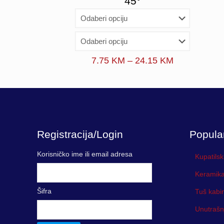
45°
Price
7.75
KM
–
24.15
KM
range:
7.75 KM
through
24.15 KM
Registracija/Login
Popula
Korisničko ime ili email adresa
Kupatilsk
Keramika
Šifra
Tuš kabi
Unutrašn