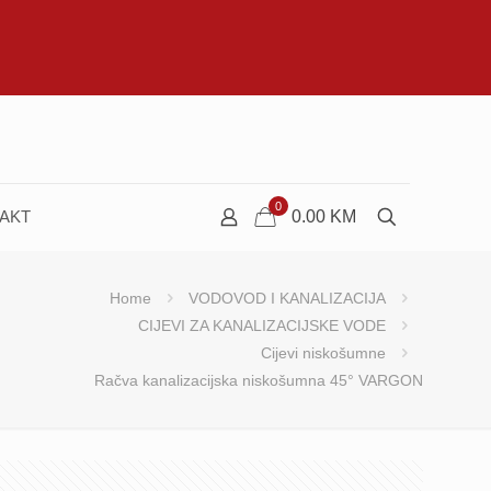
0
AKT
0.00
KM
Home
VODOVOD I KANALIZACIJA
CIJEVI ZA KANALIZACIJSKE VODE
Cijevi niskošumne
Račva kanalizacijska niskošumna 45° VARGON