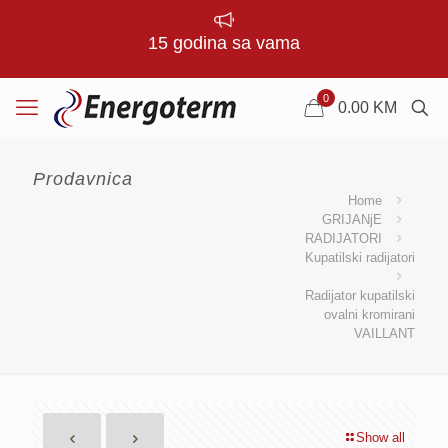
15 godina sa vama
0
0.00
KM
Prodavnica
Home
GRIJANjE
RADIJATORI
Kupatilski radijatori
Radijator kupatilski
ovalni kromirani
VAILLANT
Show all