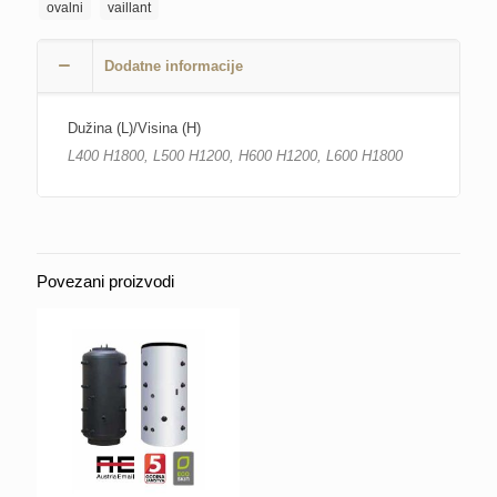
ovalni
vaillant
Dodatne informacije
Dužina (L)/Visina (H)
L400 H1800, L500 H1200, H600 H1200, L600 H1800
Povezani proizvodi