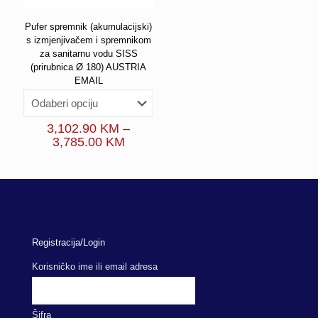
Pufer spremnik (akumulacijski)
s izmjenjivačem i spremnikom
za sanitarnu vodu SISS
(prirubnica Ø 180) AUSTRIA
EMAIL
3,102.90
KM
–
Price
3,785.00
KM
range:
3,102.90 KM
through
3,785.00 KM
Registracija/Login
Korisničko ime ili email adresa
Šifra