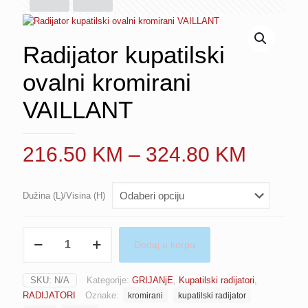
Radijator kupatilski
ovalni kromirani
VAILLANT
Price
216.50
KM
–
324.80
KM
range:
216.5
Dužina (L)/Visina (H)
throug
324.8
Radijator
Dodaj u korpu
kupatilski
ovalni
kromirani
SKU:
N/A
Kategorije:
GRIJANjE
,
Kupatilski radijatori
,
VAILLANT
RADIJATORI
Oznake:
kromirani
kupatilski radijator
količina