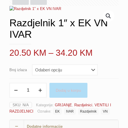
Razdjelnik 1″ x EK VN
IVAR
Price
20.50
KM
–
34.20
KM
range:
20.50 K
Broj izlaza
through
34.20 K
Razdjelnik
Dodaj u korpu
1″
x
EK
SKU:
N/A
Kategorije:
GRIJANjE
,
Razdjelnici
,
VENTILI I
VN
RAZDJELNICI
Oznake:
EK
IVAR
Razdjelnik
VN
IVAR
količina
Dodatne informacije