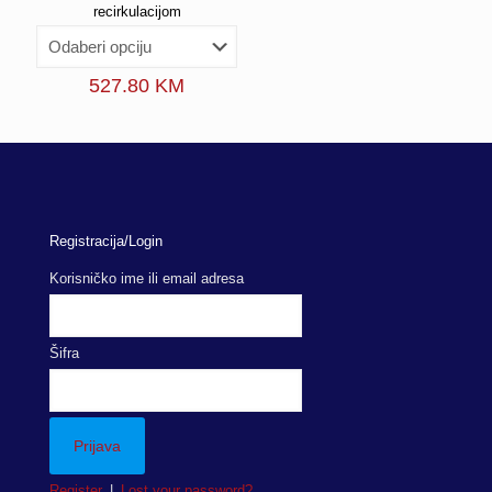
recirkulacijom
527.80
KM
Registracija/Login
Korisničko ime ili email adresa
Šifra
Register
|
Lost your password?