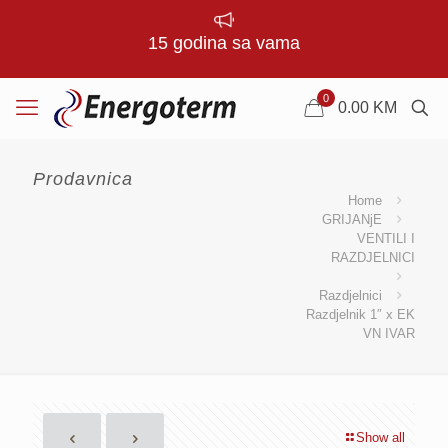
15 godina sa vama
0
0.00
KM
Prodavnica
Home
GRIJANjE
VENTILI I
RAZDJELNICI
Razdjelnici
Razdjelnik 1″ x EK
VN IVAR
Show all