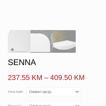
SENNA
Price
237.55
KM
–
409.50
KM
range:
237.5
Vrsta kade
throug
409.5
Dimenzija