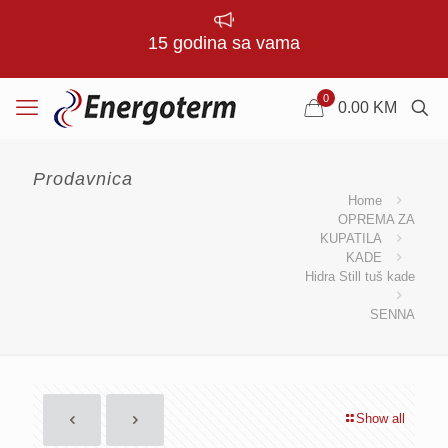
15 godina sa vama
0
0.00
KM
Prodavnica
Home
OPREMA ZA
KUPATILA
KADE
Hidra Still tuš kade
SENNA
Show all