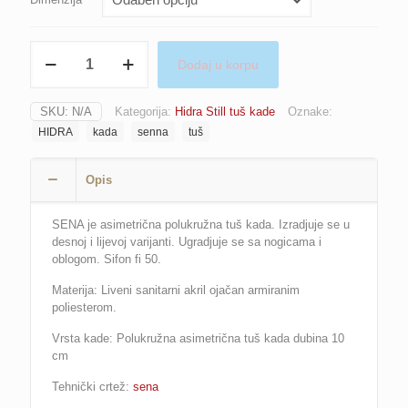
SENNA
Dodaj u korpu
količina
SKU:
N/A
Kategorija:
Hidra Still tuš kade
Oznake:
HIDRA
kada
senna
tuš
Opis
SENA je asimetrična polukružna tuš kada. Izradjuje se u
desnoj i lijevoj varijanti. Ugradjuje se sa nogicama i
oblogom. Sifon fi 50.
Materija: Liveni sanitarni akril ojačan armiranim
poliesterom.
Vrsta kade:
Polukružna
asimetrična tuš kada
dubina 10
cm
Tehnički crtež:
sena