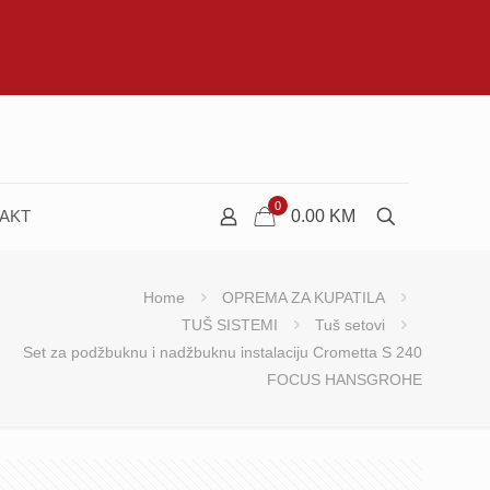
0
AKT
0.00
KM
Home
OPREMA ZA KUPATILA
TUŠ SISTEMI
Tuš setovi
Set za podžbuknu i nadžbuknu instalaciju Crometta S 240
FOCUS HANSGROHE