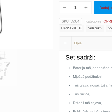
Set
Dodaj u
za
podžbuknu
Kategorije:
OPRE
SKU:
35354
i
HANSGROHE
nadžbukni
po
nadžbuknu
instalaciju
Crometta
Opis
S
240
Set sadrži:
FOCUS
HANSGROHE
Baterija tuš jednoručna
količina
Mješač podžbukni,
Tuš glava, nosač tuša (r
Tuš ručica,
Držač i tuš crijevo,
Priključak za tuš crijevo