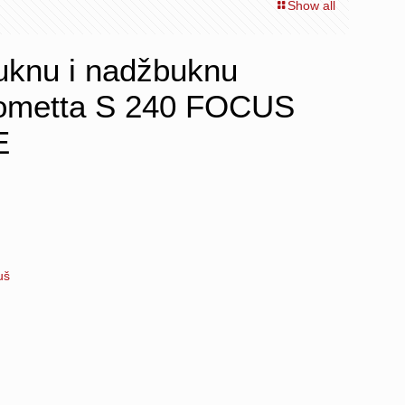
Show all
uknu i nadžbuknu
Crometta S 240 FOCUS
E
uš