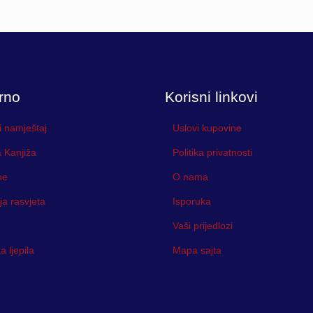
rno
Korisni linkovi
i namještaj
Uslovi kupovine
 Kanjiža
Politika privatnosti
ne
O nama
ja rasvjeta
Isporuka
Vaši prijedlozi
 ljepila
Mapa sajta