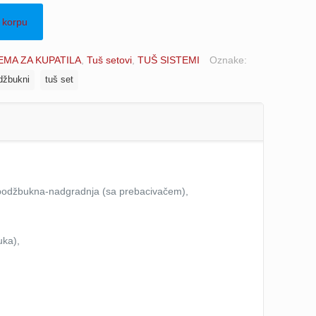
 korpu
MA ZA KUPATILA
,
Tuš setovi
,
TUŠ SISTEMI
Oznake:
džbukni
tuš set
 podžbukna-nadgradnja (sa prebacivačem),
uka),