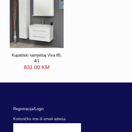
Kupatilski namještaj Viva 85,
4/1
831.00
KM
Registracija/Login
Korisničko ime ili email adresa