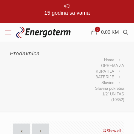
15 godina sa vama
0
0.00
KM
Prodavnica
Home
OPREMA ZA
KUPATILA
BATERIJE
Slavine
Slavina pokretna
1/2” UNITAS
(10352)
Show all