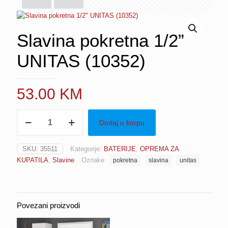
Slavina pokretna 1/2”
UNITAS (10352)
53.00
KM
Slavina
Dodaj u korpu
pokretna
1/2"
UNITAS
SKU:
35511
Kategorije:
BATERIJE
,
OPREMA ZA
(10352)
KUPATILA
,
Slavine
Oznake:
pokretna
slavina
unitas
količina
Povezani proizvodi