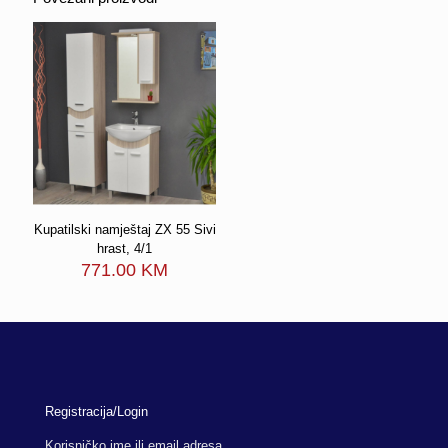
Kupatilski namještaj ZX 55 Sivi
hrast, 4/1
771.00
KM
Registracija/Login
Korisničko ime ili email adresa