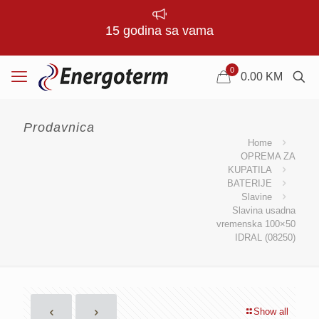
15 godina sa vama
0
0.00
KM
Prodavnica
Home
OPREMA ZA
KUPATILA
BATERIJE
Slavine
Slavina usadna
vremenska 100×50
IDRAL (08250)
Show all