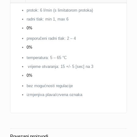
protok: 6 l/min (s limitatorom protoka)
radni tlak: min 1, max 6
0
%
preporučeni radni tlak: 2 – 4
0
%
temperatura: 5 – 65 °C
vrijeme otvaranja: 15 +/- 5 [sec] na 3
0
%
bez mogućnosti regulacije
izmjenjiva plava/crvena oznaka
Povezani proizvodi