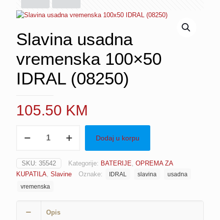
Slavina usadna
vremenska 100×50
IDRAL (08250)
105.50
KM
Slavina
Dodaj u korpu
usadna
vremenska
100x50
SKU:
35542
Kategorije:
BATERIJE
,
OPREMA ZA
IDRAL
KUPATILA
,
Slavine
Oznake:
IDRAL
slavina
usadna
(08250)
količina
vremenska
Opis