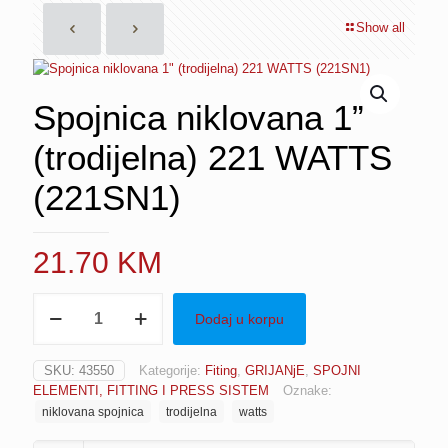
Show all
Spojnica niklovana 1”
(trodijelna) 221 WATTS
(221SN1)
21.70
KM
Spojnica
Dodaj u korpu
niklovana
1"
(trodijelna)
SKU:
43550
Kategorije:
Fiting
,
GRIJANjE
,
SPOJNI
221
ELEMENTI, FITTING I PRESS SISTEM
Oznake:
WATTS
niklovana spojnica
trodijelna
watts
(221SN1)
količina