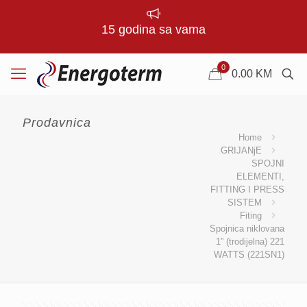
15 godina sa vama
0
0.00
KM
Prodavnica
Home
GRIJANjE
SPOJNI
ELEMENTI,
FITTING I PRESS
SISTEM
Fiting
Spojnica niklovana
1” (trodijelna) 221
WATTS (221SN1)