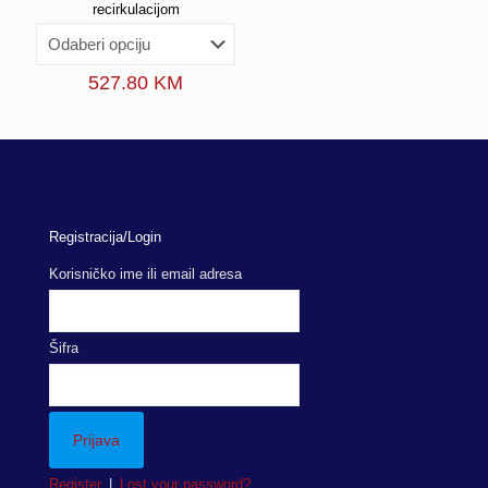
recirkulacijom
527.80
KM
Registracija/Login
Korisničko ime ili email adresa
Šifra
Register
|
Lost your password?