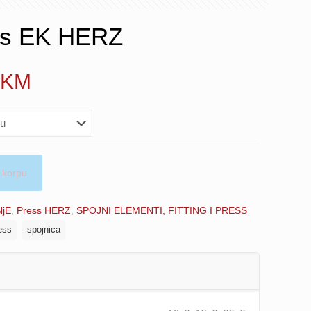
ess EK HERZ
Price
KM
range:
5.40 KM
through
5.80 KM
 korpu
NjE
,
Press HERZ
,
SPOJNI ELEMENTI, FITTING I PRESS
ess
spojnica