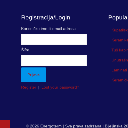
Registracija/Login
Popula
Korisničko ime ili email adresa
Kupatilsk
Keramika
Šifra
Tuš kabi
Unutrašn
Laminati
Keramička
Register
|
Lost your password?
© 2026 Energoterm | Sva prava zadržana | Bijeljinska 20