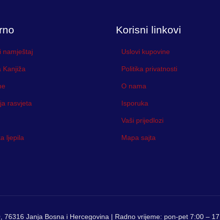
rno
Korisni linkovi
i namještaj
Uslovi kupovine
 Kanjiža
Politika privatnosti
ne
O nama
ja rasvjeta
Isporuka
Vaši prijedlozi
 ljepila
Mapa sajta
, 76316 Janja Bosna i Hercegovina | Radno vrijeme: pon-pet 7:00 – 17: