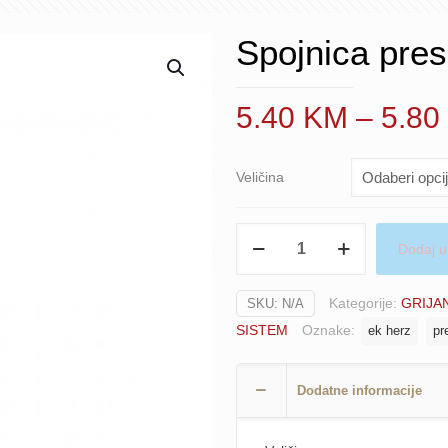
Spojnica pr
5.40
KM
–
5.80
Veličina
Spojnica
Dodaj u
press
EK
Kategorije:
GRIJA
SKU:
N/A
HERZ
SISTEM
Oznake:
ek herz
pr
količina
Dodatne informacije