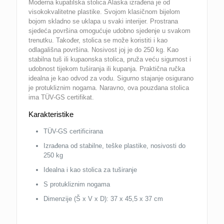
Moderna kupatilska stolica Alaska izrađena je od
visokokvalitetne plastike. Svojom klasičnom bijelom
bojom skladno se uklapa u svaki interijer. Prostrana
sjedeća površina omogućuje udobno sjedenje u svakom
trenutku. Također, stolica se može koristiti i kao
odlagališna površina. Nosivost joj je do 250 kg. Kao
stabilna tuš ili kupaonska stolica, pruža veću sigurnost i
udobnost tijekom tuširanja ili kupanja. Praktična ručka
idealna je kao odvod za vodu. Sigurno stajanje osigurano
je protukliznim nogama. Naravno, ova pouzdana stolica
ima TÜV-GS certifikat.
Karakteristike
TÜV-GS certificirana
Izrađena od stabilne, teške plastike, nosivosti do
250 kg
Idealna i kao stolica za tuširanje
S protukliznim nogama
Dimenzije (Š x V x D): 37 x 45,5 x 37 cm