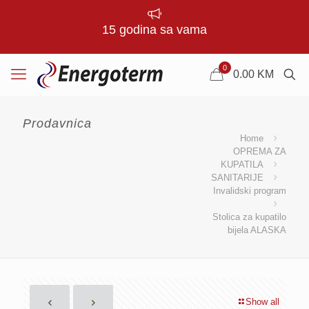
15 godina sa vama
0
0.00
KM
Prodavnica
Home
OPREMA ZA
KUPATILA
SANITARIJE
Invalidski program
Stolica za kupatilo
bijela ALASKA
Show all