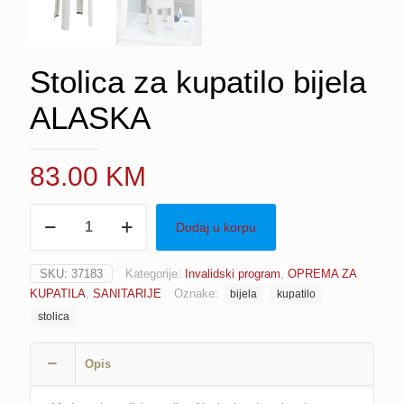
Stolica za kupatilo bijela
ALASKA
83.00
KM
Stolica
Dodaj u korpu
za
kupatilo
bijela
SKU:
37183
Kategorije:
Invalidski program
,
OPREMA ZA
ALASKA
KUPATILA
,
SANITARIJE
Oznake:
bijela
kupatilo
količina
stolica
Opis